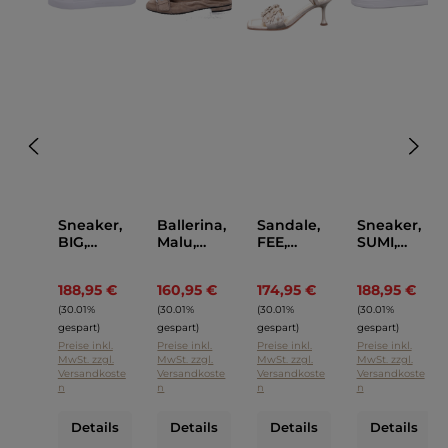
Sneaker,
Ballerina,
Sandale,
Sneaker,
BIG,
Malu,
FEE,
SUMI,
Kennel &
Kennel
Kennel
Kennel &
Schmeng
und
und
Schmeng
188,95 €
160,95 €
174,95 €
188,95 €
Regulärer Preis:
Regulärer Preis:
Regulärer Preis:
Regul
er
Schmeng
Schmeng
er
er
er
(30.01%
(30.01%
(30.01%
(30.01%
gespart)
gespart)
gespart)
gespart)
Preise inkl.
Preise inkl.
Preise inkl.
Preise inkl.
MwSt. zzgl.
MwSt. zzgl.
MwSt. zzgl.
MwSt. zzgl.
Versandkoste
Versandkoste
Versandkoste
Versandkoste
n
n
n
n
Details
Details
Details
Details