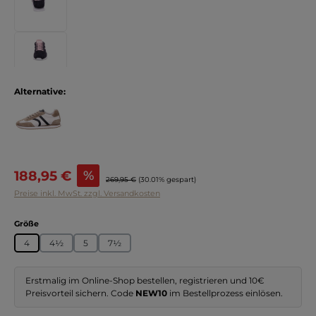
Alternative:
Verkaufspreis:
188,95 €
%
Regulärer Preis:
269,95 €
(30.01% gespart)
Preise inkl. MwSt. zzgl. Versandkosten
auswählen
Größe
4
4½
5
7½
Erstmalig im Online-Shop bestellen, registrieren und 10€
Preisvorteil sichern. Code
NEW10
im Bestellprozess einlösen.