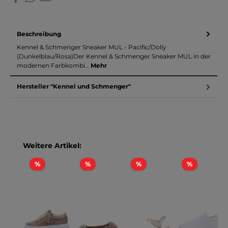
Beschreibung
Kennel & Schmenger Sneaker MUL - Pacific/Dolly
(Dunkelblau/Rosa)Der Kennel & Schmenger Sneaker MUL in der
modernen Farbkombi…
Mehr
Hersteller "Kennel und Schmenger"
Produktgalerie überspringen
Weitere Artikel:
Rabatt
Rabatt
Rabatt
Rabatt
%
%
%
%