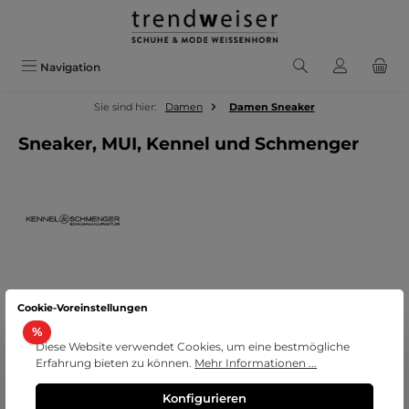
Zum Hauptinhalt springen
Navigation
Sie sind hier:
Damen
Damen Sneaker
Sneaker, MUI, Kennel und Schmenger
Cookie-Voreinstellungen
Bildergalerie überspringen
Rabatt
%
Diese Website verwendet Cookies, um eine bestmögliche
Erfahrung bieten zu können.
Mehr Informationen ...
Konfigurieren