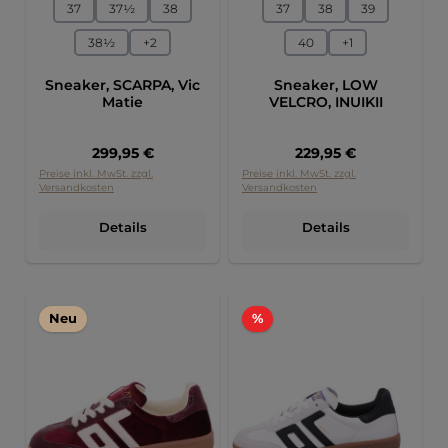
auswählen
auswählen
Größe
Größe
37
37½
38
37
38
39
38½
+
2
40
+
1
Sneaker, SCARPA, Vic
Sneaker, LOW
Matie
VELCRO, INUIKII
Regulärer Preis:
Regulärer Preis:
299,95 €
229,95 €
Preise inkl. MwSt. zzgl.
Preise inkl. MwSt. zzgl.
Versandkosten
Versandkosten
Details
Details
Rabatt
Neu
%