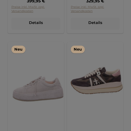
Regulärer Preis:
Regulärer Preis:
399,95 €
329,95 €
Preise inkl. MwSt. zzgl.
Preise inkl. MwSt. zzgl.
Versandkosten
Versandkosten
Details
Details
Neu
Neu