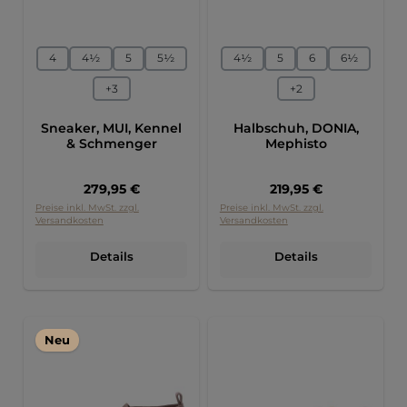
auswählen
auswählen
Größe
Größe
4
4½
5
5½
4½
5
6
6½
+
3
+
2
Sneaker, MUI, Kennel
Halbschuh, DONIA,
& Schmenger
Mephisto
Regulärer Preis:
Regulärer Preis:
279,95 €
219,95 €
Preise inkl. MwSt. zzgl.
Preise inkl. MwSt. zzgl.
Versandkosten
Versandkosten
Details
Details
Neu