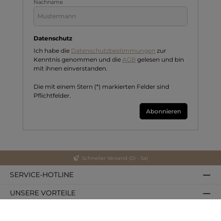
Nachname
Datenschutz
Ich habe die
Datenschutzbestimmungen
zur
Kenntnis genommen und die
AGB
gelesen und bin
mit ihnen einverstanden.
Die mit einem Stern (*) markierten Felder sind
Pflichtfelder.
Abonnieren
Schneller Versand (Di - Sa)
SERVICE-HOTLINE
UNSERE VORTEILE
ZAHLUNGS- UND VERSANDARTEN