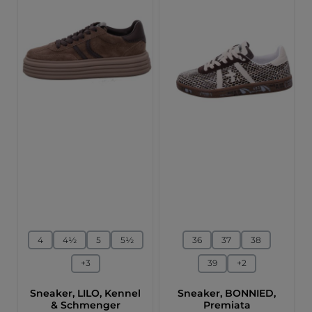
auswählen
auswählen
Größe
Größe
4
4½
5
5½
36
37
38
+
3
39
+
2
Sneaker, LILO, Kennel
Sneaker, BONNIED,
& Schmenger
Premiata