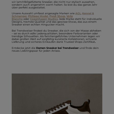
wir lammfellgefütterte Sneaker, die nicht nur stylisch aussehen,
sondern auch angenehm warm halten. So bist du das ganze Jahr
über perfekt ausgestattet.
Unsere Auswahl umfasst angesagte Marken wie
AGL
,
Kennel &
Schmenger
,
Philippe Model
,
P448 Shoes
,
Voile
Blanche
oder
Copenhagen Studios
. Jede Marke steht für individuelle
Designs, höchste Qualität und das gewisse Etwas, das aus einem
Sneaker einen echten Hingucker macht.
Bei Trendweiser findest du Sneaker, die sich von der Masse abheben
– sei es durch edle Lederqualitäten, besondere Farbvarianten oder
trendige Silhouetten. Als familiengeführtes Unternehmen legen wir
dabei großen Wert auf sorgfältig kuratierte Kollektionen, schnelle
Lieferung und sicheres Einkaufen dank Trusted Shops Zertifikat
.
Entdecke jetzt die
Damen Sneaker bei Trendweiser
und finde dein
neues Lieblingspaar für jeden Anlass.