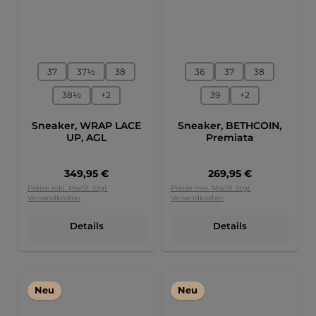
auswählen
auswählen
Größe
Größe
37
37½
38
36
37
38
38½
+
2
39
+
2
Sneaker, WRAP LACE
Sneaker, BETHCOIN,
UP, AGL
Premiata
Regulärer Preis:
Regulärer Preis:
349,95 €
269,95 €
Preise inkl. MwSt. zzgl.
Preise inkl. MwSt. zzgl.
Versandkosten
Versandkosten
Details
Details
Neu
Neu