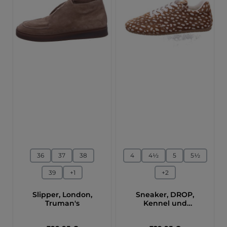
auswählen
auswählen
Größe
Größe
36
37
38
4
4½
5
5½
39
+
1
+
2
Slipper, London,
Sneaker, DROP,
Truman's
Kennel und
Schmenger