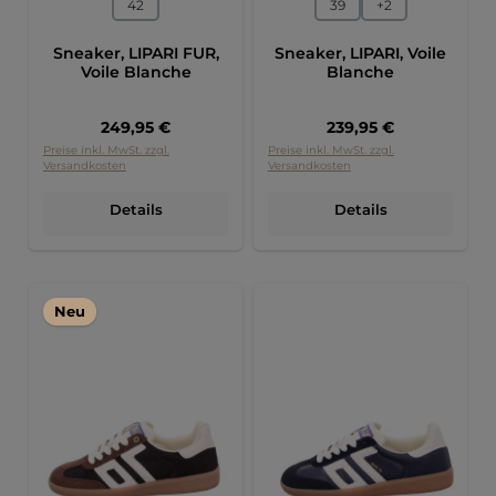
42
39
+
2
Sneaker, LIPARI FUR,
Sneaker, LIPARI, Voile
Voile Blanche
Blanche
Regulärer Preis:
Regulärer Preis:
249,95 €
239,95 €
Preise inkl. MwSt. zzgl.
Preise inkl. MwSt. zzgl.
Versandkosten
Versandkosten
Details
Details
Neu