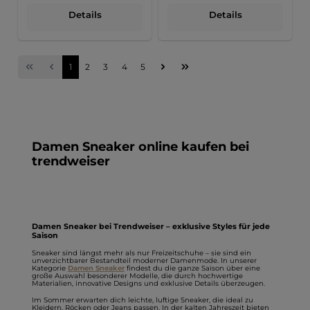
Details
Details
Seite
Seite
Seite
Seite
Seite
1
2
3
4
5
Damen Sneaker online kaufen bei
trendweiser
Damen Sneaker bei Trendweiser – exklusive Styles für jede
Saison
Sneaker sind längst mehr als nur Freizeitschuhe – sie sind ein
unverzichtbarer Bestandteil moderner Damenmode. In unserer
Kategorie
Damen Sneaker
findest du die ganze Saison über eine
große Auswahl besonderer Modelle, die durch hochwertige
Materialien, innovative Designs und exklusive Details überzeugen.
Im Sommer erwarten dich leichte, luftige Sneaker, die ideal zu
Kleidern, Röcken oder Jeans passen. In der kalten Jahreszeit bieten