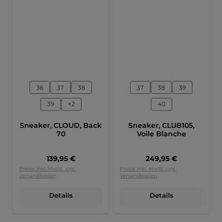
auswählen
auswählen
Größe
Größe
36
37
38
37
38
39
39
+
2
40
Sneaker, CLOUD, Back
Sneaker, CLUB105,
70
Voile Blanche
Regulärer Preis:
Regulärer Preis:
139,95 €
249,95 €
Preise inkl. MwSt. zzgl.
Preise inkl. MwSt. zzgl.
Versandkosten
Versandkosten
Details
Details