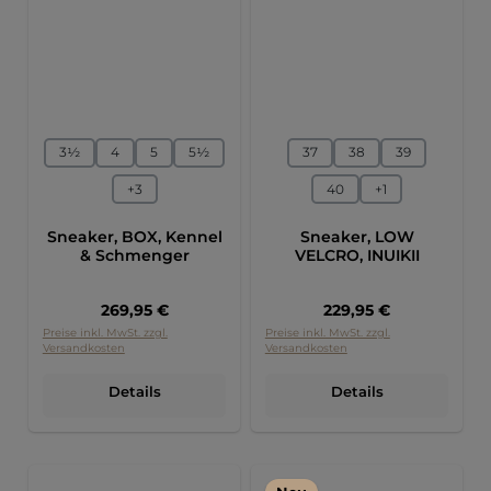
auswählen
auswählen
Größe
Größe
3½
4
5
5½
37
38
39
+
3
40
+
1
Sneaker, BOX, Kennel
Sneaker, LOW
& Schmenger
VELCRO, INUIKII
Regulärer Preis:
Regulärer Preis:
269,95 €
229,95 €
Preise inkl. MwSt. zzgl.
Preise inkl. MwSt. zzgl.
Versandkosten
Versandkosten
Details
Details