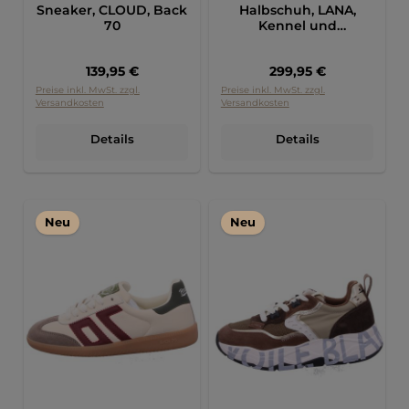
Sneaker, CLOUD, Back
Halbschuh, LANA,
70
Kennel und
Schmenger
Regulärer Preis:
Regulärer Preis:
139,95 €
299,95 €
Preise inkl. MwSt. zzgl.
Preise inkl. MwSt. zzgl.
Versandkosten
Versandkosten
Details
Details
Neu
Neu