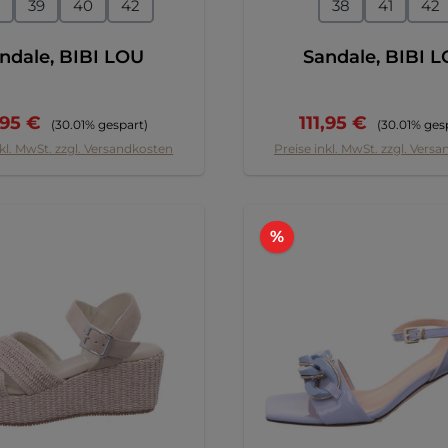
auswählen
auswähl
e
Größe
39
40
42
38
41
42
ndale, BIBI LOU
Sandale, BIBI 
kaufspreis:
Regulärer Preis:
Verkaufspreis:
Regulärer Pr
1,95 €
111,95 €
(30.01% gespart)
(30.01% ges
nkl. MwSt. zzgl. Versandkosten
Preise inkl. MwSt. zzgl. Vers
tt
Rabatt
%