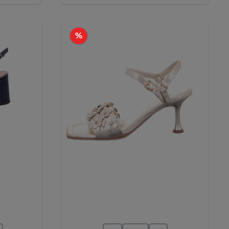
Rabatt
%