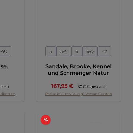
en
auswählen
Größe
40
5
5½
6
6½
+
2
se,
Sandale, Brooke, Kennel
und Schmenger Natur
reis:
Verkaufspreis:
Regulärer Preis:
167,95 €
part)
(30.01% gespart)
andkosten
Preise inkl. MwSt. zzgl. Versandkosten
Rabatt
%