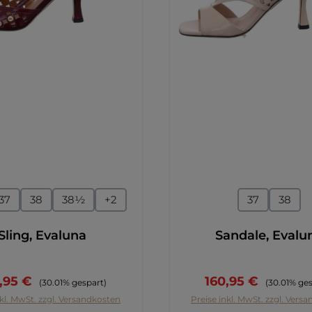
auswählen
auswähl
e
Größe
37
38
38½
+
2
37
38
Sling, Evaluna
Sandale, Evalu
kaufspreis:
Regulärer Preis:
Verkaufspreis:
Regulärer P
,95 €
160,95 €
(30.01% gespart)
(30.01% ge
nkl. MwSt. zzgl. Versandkosten
Preise inkl. MwSt. zzgl. Vers