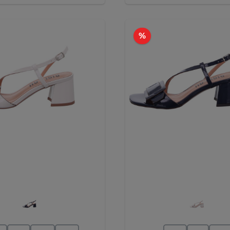
tt
Rabatt
%