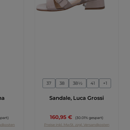
en
auswählen
Größe
37
38
38½
41
+
1
na
Sandale, Luca Grossi
reis:
Verkaufspreis:
Regulärer Preis:
160,95 €
spart)
(30.01% gespart)
andkosten
Preise inkl. MwSt. zzgl. Versandkosten