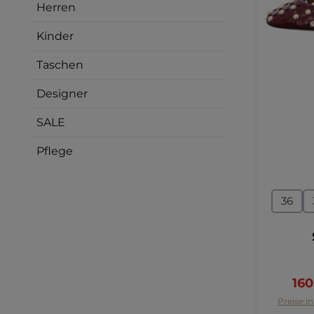
Herren
Kinder
Taschen
Designer
SALE
Pflege
Größ
36
Ver
160
Preise i