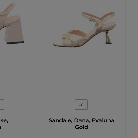
en
auswählen
Größe
41
se,
Sandale, Dana, Evaluna
e
Gold