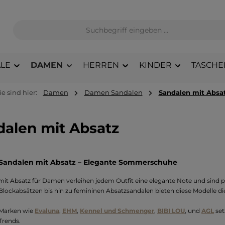
LE
DAMEN
HERREN
KINDER
TASCHE
ie sind hier:
Damen
Damen Sandalen
Sandalen mit Absa
dalen mit Absatz
andalen mit Absatz – Elegante Sommerschuhe
mit Absatz für Damen
verleihen jedem Outfit eine elegante Note und sind p
Blockabsätzen bis hin zu femininen Absatzsandalen bieten diese Modelle d
-Marken wie
Evaluna
,
EHM
,
Kennel und Schmenger
,
BIBI LOU
, und
AGL
s
et
Trends
.