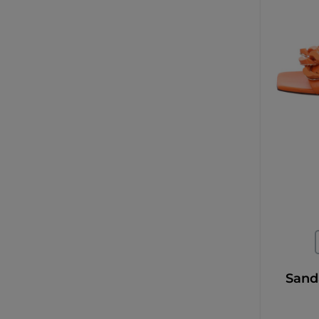
Größ
Sanda