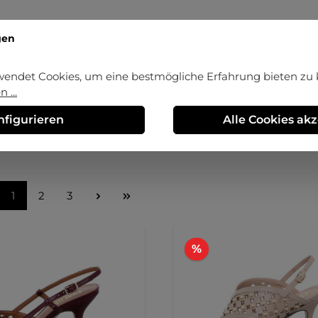
gen
wendet Cookies, um eine bestmögliche Erfahrung bieten zu
steller
Absatzform
Sohle
Aussenm
 ...
nfigurieren
Alle Cookies ak
atzhöhe
Preis
Seite
Seite
Seite
1
2
3
tt
Rabatt
%