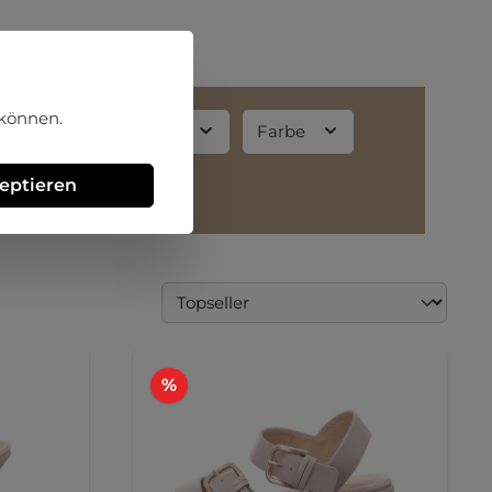
 können.
aterial
Größe
Farbe
zeptieren
Rabatt
%