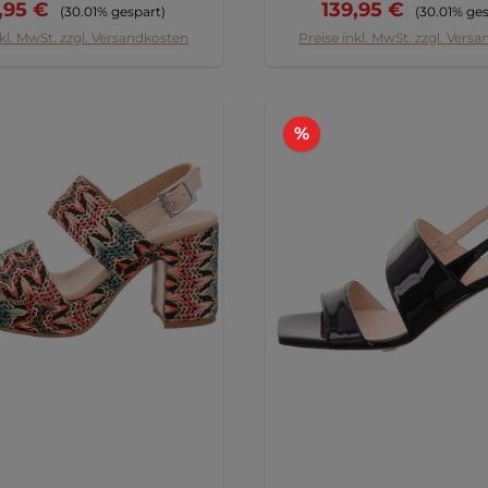
kaufspreis:
Regulärer Preis:
Verkaufspreis:
Regulärer P
,95 €
139,95 €
(30.01% gespart)
(30.01% ges
nkl. MwSt. zzgl. Versandkosten
Preise inkl. MwSt. zzgl. Vers
tt
Rabatt
%