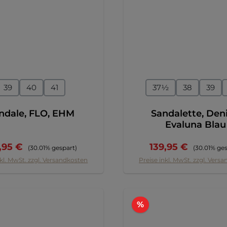
auswählen
auswähl
e
Größe
39
40
41
37½
38
39
ndale, FLO, EHM
Sandalette, Deni
Evaluna Blau
kaufspreis:
Regulärer Preis:
Verkaufspreis:
Regulärer P
,95 €
139,95 €
(30.01% gespart)
(30.01% ges
nkl. MwSt. zzgl. Versandkosten
Preise inkl. MwSt. zzgl. Vers
tt
Rabatt
%