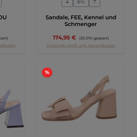
en
auswählen
Größe
4
6½
7
LOU
Sandale, FEE, Kennel und
Schmenger
eis:
Verkaufspreis:
Regulärer Preis:
174,95 €
part)
(30.01% gespart)
andkosten
Preise inkl. MwSt. zzgl. Versandkosten
Rabatt
%