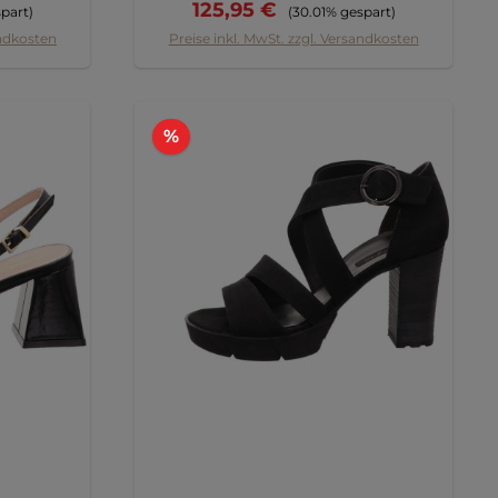
reis:
Verkaufspreis:
Regulärer Preis:
125,95 €
part)
(30.01% gespart)
andkosten
Preise inkl. MwSt. zzgl. Versandkosten
Rabatt
%