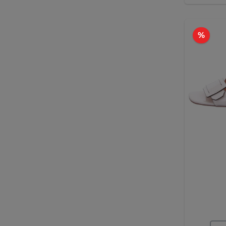
Raba
%