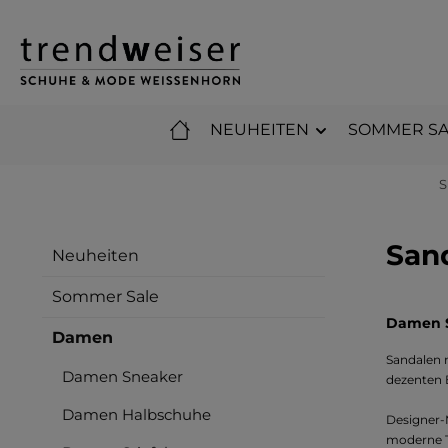
m Hauptinhalt springen
Zur Suche springen
Zur Hauptnavigation springen
NEUHEITEN
SOMMER SA
S
San
Neuheiten
Sommer Sale
Damen S
Damen
Sandalen 
Damen Sneaker
dezenten 
Damen Halbschuhe
Designer
moderne 