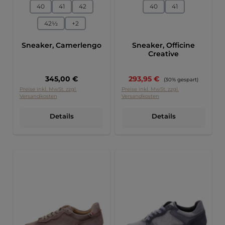
auswählen
auswählen
Größe
Größe
40
41
42
40
41
42½
+
2
Sneaker, Camerlengo
Sneaker, Officine
Creative
Regulärer Preis:
Verkaufspreis:
345,00 €
293,95 €
Regulärer Preis:
(30% gespart)
Preise inkl. MwSt. zzgl.
Preise inkl. MwSt. zzgl.
Versandkosten
Versandkosten
Details
Details