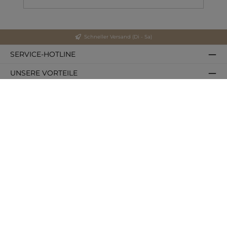
Schneller Versand (Di - Sa)
SERVICE-HOTLINE
UNSERE VORTEILE
ZAHLUNGS- UND VERSANDARTEN
HILFREICHE LINKS
SICHER EINKAUFEN
FOLGEN SIE UNS BEI:
Hilfreiche Links
Alle Preise inkl. gesetzl. Mehrwertsteuer zzgl.
Versandkosten
und ggf.
Nachnahmegebühren, wenn nicht anders angegeben.
© 2026 Trendweiser - Alle Rechte vorbehalten. Theme by
ThemeWare®