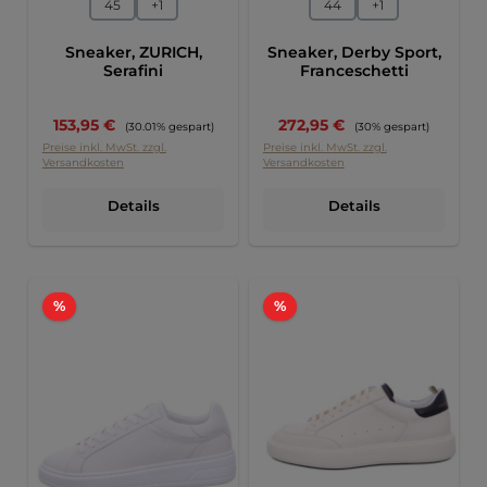
45
+
1
44
+
1
Sneaker, ZURICH,
Sneaker, Derby Sport,
Serafini
Franceschetti
Verkaufspreis:
Verkaufspreis:
153,95 €
Regulärer Preis:
272,95 €
Regulärer Preis:
(30.01% gespart)
(30% gespart)
Preise inkl. MwSt. zzgl.
Preise inkl. MwSt. zzgl.
Versandkosten
Versandkosten
Details
Details
Rabatt
Rabatt
%
%