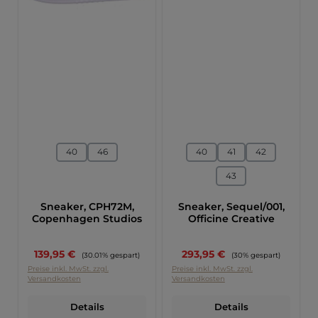
auswählen
auswählen
Größe
Größe
40
46
40
41
42
43
Sneaker, CPH72M,
Sneaker, Sequel/001,
Copenhagen Studios
Officine Creative
Verkaufspreis:
Verkaufspreis:
139,95 €
Regulärer Preis:
293,95 €
Regulärer Preis:
(30.01% gespart)
(30% gespart)
Preise inkl. MwSt. zzgl.
Preise inkl. MwSt. zzgl.
Versandkosten
Versandkosten
Details
Details