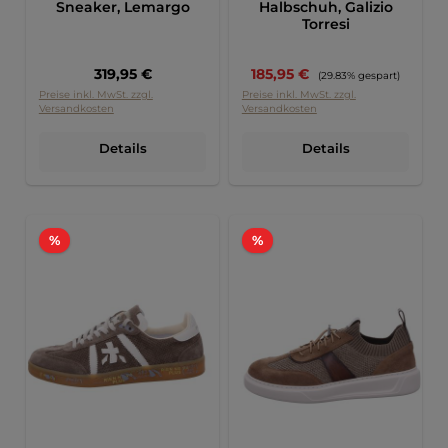
Sneaker, Lemargo
Halbschuh, Galizio
Torresi
Regulärer Preis:
Verkaufspreis:
319,95 €
185,95 €
Regulärer Preis:
(29.83% gespart)
Preise inkl. MwSt. zzgl.
Preise inkl. MwSt. zzgl.
Versandkosten
Versandkosten
Details
Details
Rabatt
Rabatt
%
%