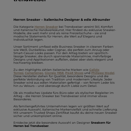
Herren Sneaker – italienische Designer & edle Allrounder
Die Kategorie
Herren Sneaker
bei Trendweiser vereint Stil, Komfort
und italienische Handwerkskunst. Hier findest du exklusive Sneaker-
Modelle, die weit mehr sind als reine Freizeitschuhe – sie sind
modische Statements für Herren, die Wert auf Eleganz und
Individualität legen.
Unser Sortiment umfasst edle Business Sneaker in cleanen Farben
wie Weiß, Dunkelblau oder Cognac, die perfekt zum Anzug oder
Smart-Casual-Looks passen. Für den Alltag bieten wir sportlich-
lässige Sneaker, die durch spannende Materialmixe, mehrfarbige
Designs und Applikationen auffallen, dabei aber stets elegant und
hochwertig bleiben.
Zu den Highlights zählen italienische Marken wie
Galizio
Torresi
,
Camerlengo
,
Giorgio 1958
,
P448 Shoes
und
Philippe Model
.
Diese Hersteller stehen für Qualität, besondere Designs und die
perfekte Verbindung von Tradition und modernem Lifestyle. Jeder
Sneaker wird aus edlen Materialien gefertigt – von feinem Leder bis
hin zu Velours – und überzeugt durch Liebe zum Detail.
Ob als modisches Update fürs Büro oder als stylischer Begleiter im
Alltag – die Herren Sneaker bei Trendweiser sind immer etwas
Besonderes.
Als familiengeführtes Unternehmen legen wir größten Wert auf
exklusive Auswahl, italienische Markenvielfalt und schnelle Lieferung.
Mit unserem Trusted Shops Zertifikat kaufst du deine neuen Sneaker
sicher und unkompliziert online.
Entdecke jetzt die besondere Auswahl an Designer
Sneakern für
Herren bei Trendweiser
.