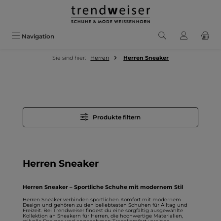
Zum Hauptinhalt springen
Navigation
Sie sind hier:
Herren
Herren Sneaker
Produkte filtern
Herren Sneaker
Herren Sneaker – Sportliche Schuhe mit modernem Stil
Herren Sneaker
verbinden sportlichen Komfort mit modernem
Design und gehören zu den beliebtesten Schuhen für Alltag und
Freizeit. Bei Trendweiser findest du eine sorgfältig ausgewählte
Kollektion an
Sneakern für Herren
, die hochwertige Materialien,