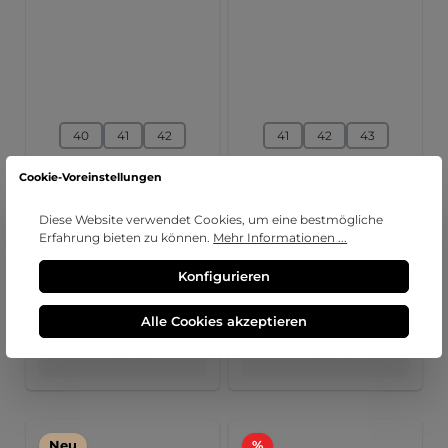
auswählen
auswählen
Größe
Größe
40
41
42
41
42
43
42½
+
3
44
+
2
Cookie-Voreinstellungen
Sneaker, Derby Sport,
Sneaker, JANNIK,
Diese Website verwendet Cookies, um eine bestmögliche
Franceschetti
Lemargo
Erfahrung bieten zu können.
Mehr Informationen ...
Konfigurieren
Regulärer Preis:
Regulärer Preis:
359,95 €
299,95 €
Preise inkl. MwSt. zzgl.
Preise inkl. MwSt. zzgl.
Versandkosten
Versandkosten
Alle Cookies akzeptieren
Details
Details
Rabatt
Neu
%