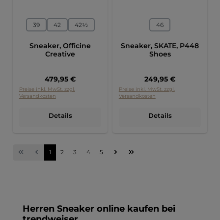
auswählen
auswählen
Größe
Größe
39
42
42½
46
Sneaker, Officine
Sneaker, SKATE, P448
Creative
Shoes
Regulärer Preis:
Regulärer Preis:
479,95 €
249,95 €
Preise inkl. MwSt. zzgl.
Preise inkl. MwSt. zzgl.
Versandkosten
Versandkosten
Details
Details
Seite
Seite
Seite
Seite
Seite
1
2
3
4
5
Herren Sneaker online kaufen bei
trendweiser