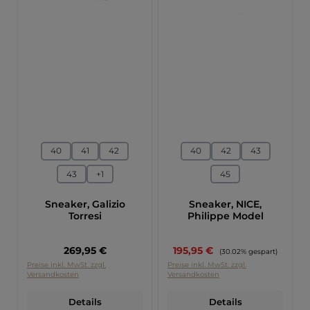
auswählen
auswählen
Größe
Größe
40
41
42
40
42
43
43
+
1
45
Sneaker, Galizio
Sneaker, NICE,
Torresi
Philippe Model
Regulärer Preis:
Verkaufspreis:
269,95 €
195,95 €
Regulärer Preis:
(30.02% gespart)
Preise inkl. MwSt. zzgl.
Preise inkl. MwSt. zzgl.
Versandkosten
Versandkosten
Details
Details