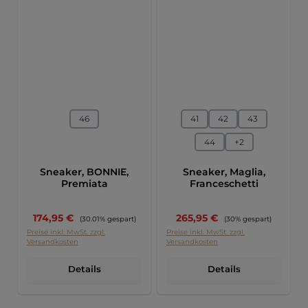
auswählen
auswählen
Größe
Größe
46
41
42
43
44
+
2
Sneaker, BONNIE,
Sneaker, Maglia,
Premiata
Franceschetti
Verkaufspreis:
Verkaufspreis:
174,95 €
Regulärer Preis:
265,95 €
Regulärer Preis:
(30.01% gespart)
(30% gespart)
Preise inkl. MwSt. zzgl.
Preise inkl. MwSt. zzgl.
Versandkosten
Versandkosten
Details
Details