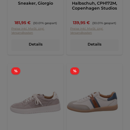
Sneaker, Giorgio
Halbschuh, CPH172M,
Copenhagen Studios
Verkaufspreis:
Verkaufspreis:
181,95 €
Regulärer Preis:
139,95 €
Regulärer Preis:
(30.01% gespart)
(30.01% gespart)
Preise inkl. MwSt. zzgl.
Preise inkl. MwSt. zzgl.
Versandkosten
Versandkosten
Details
Details
Rabatt
Rabatt
%
%