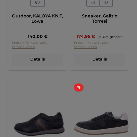
auswählen
auswählen
Größe
Größe
8½
44
45
Outdoor, KALOYA KNIT,
Sneaker, Galizio
Lowa
Torresi
Regulärer Preis:
Verkaufspreis:
140,00 €
174,95 €
Regulärer Preis:
(30.01% gespart)
Preise inkl. MwSt. zzgl.
Preise inkl. MwSt. zzgl.
Versandkosten
Versandkosten
Details
Details
Rabatt
%