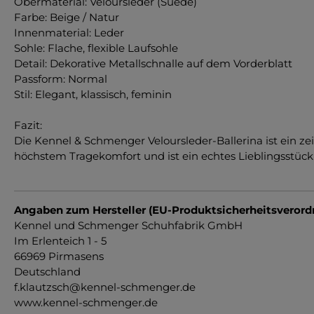
Obermaterial: Veloursleder (Suede)
Farbe: Beige / Natur
Innenmaterial: Leder
Sohle: Flache, flexible Laufsohle
Detail: Dekorative Metallschnalle auf dem Vorderblatt
Passform: Normal
Stil: Elegant, klassisch, feminin
Fazit:
Die Kennel & Schmenger Veloursleder-Ballerina ist ein zei
höchstem Tragekomfort und ist ein echtes Lieblingsstück 
Angaben zum Hersteller (EU-Produktsicherheitsveror
Kennel und Schmenger Schuhfabrik GmbH
Im Erlenteich 1 - 5
66969 Pirmasens
Deutschland
f.klautzsch@kennel-schmenger.de
www.kennel-schmenger.de