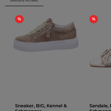
Weitere Artikel:
Produktgalerie überspringen
Rabatt
Rabatt
%
%
Sneaker, BIG, Kennel &
Sandale, 