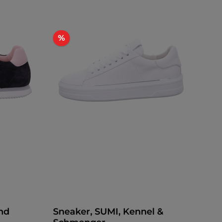
Rabatt
%
nd
Sneaker, SUMI, Kennel &