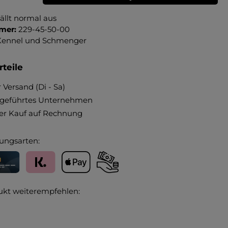
ällt normal aus
mer:
229-45-50-00
Kennel und Schmenger
teile
 Versand (Di - Sa)
ngeführtes Unternehmen
r Kauf auf Rechnung
ungsarten:
editkarte
Klarna
Apple Pay
Vorkasse
ukt weiterempfehlen: