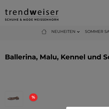
m Hauptinhalt springen
Zur Suche springen
Zur Hauptnavigation springen
NEUHEITEN
SOMMER SA
Ballerina, Malu, Kennel und
Bildergalerie überspringen
Rabatt
%