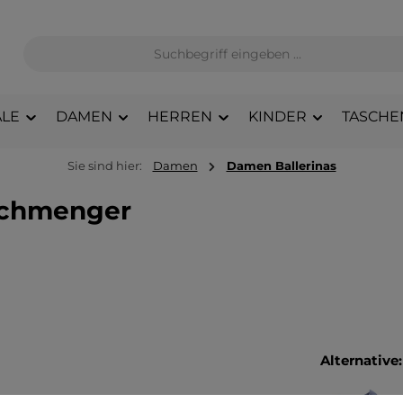
LE
DAMEN
HERREN
KINDER
TASCHE
Sie sind hier:
Damen
Damen Ballerinas
 Schmenger
Alternative: