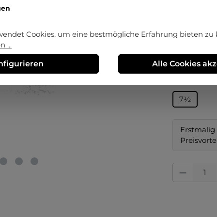
gen
wendet Cookies, um eine bestmögliche Erfahrung bieten zu
Verkaufsprei
160,95
 ...
Preise inkl. 
nfigurieren
Alle Cookies ak
auswä
Größe
7½
Erstmalig 
Preisvorte
Produkt Anza