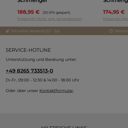
Schmenger
Schmeng
188,95 €
174,95 €
Regulärer Preis:
(30.01% gespart)
Preise inkl. MwSt. zzgl. Versandkosten
Preise inkl. M
Schneller Versand (Di - Sa)
Versan
SERVICE-HOTLINE
Unterstützung und Beratung unter:
+49 8265 733513-0
Di-Fr, 09:00 - 12:30 & 14:00 - 18:00 Uhr
Oder über unser
Kontaktformular
.