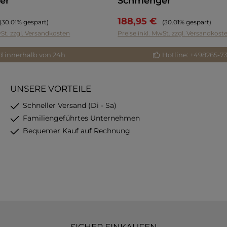
er
Schmenger
188,95 €
Regulärer Preis:
Regulärer Preis:
(30.01% gespart)
(30.01% gespart)
wSt. zzgl. Versandkosten
Preise inkl. MwSt. zzgl. Versandkost
d innerhalb von 24h
Hotline: +498265-7
UNSERE VORTEILE
Schneller Versand (Di - Sa)
Familiengeführtes Unternehmen
Bequemer Kauf auf Rechnung