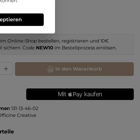
 können.
hlen
zeptieren
im Online-Shop bestellen, registrieren und 10€
il sichern. Code
NEW10
im Bestellprozess einlösen.
hl: Gib den gewünschten Wert ein oder benutze die Schaltfläche
In den Warenkorb
mer:
131-13-46-02
fficine Creative
teile