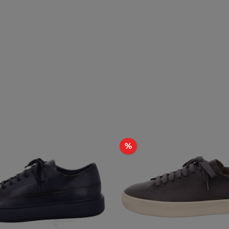
Rabatt
%