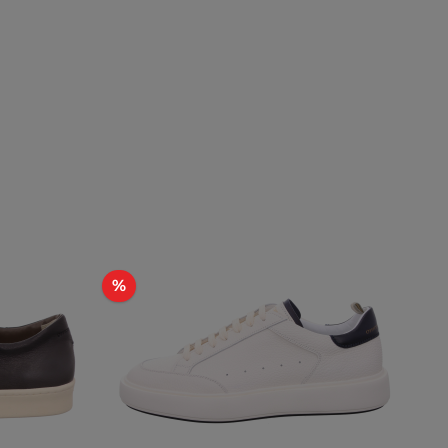
Rabatt
%