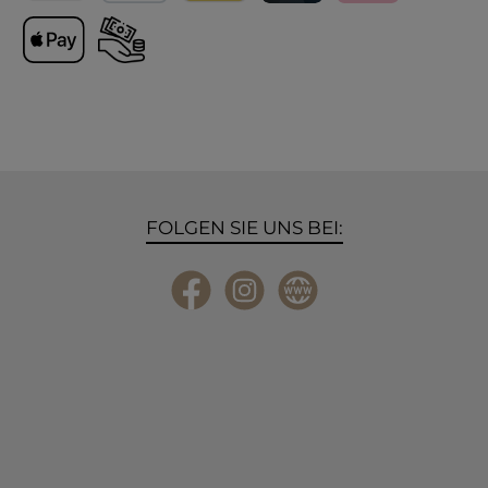
Versand
PayPal
Lieferung International
Kreditkarte
Klarna
Apple Pay
Vorkasse
FOLGEN SIE UNS BEI:
Facebook
Instagram
Website