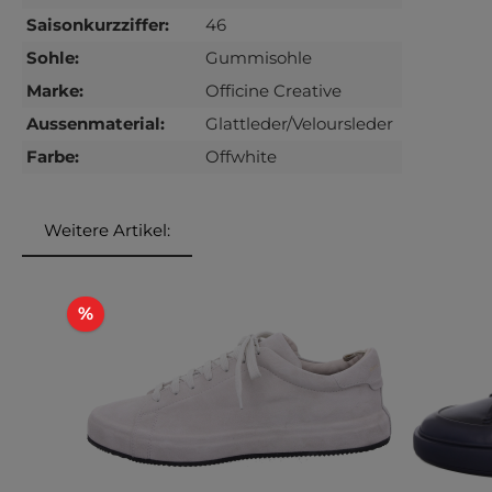
Saisonkurzziffer:
46
Sohle:
Gummisohle
Marke:
Officine Creative
Aussenmaterial:
Glattleder/Veloursleder
Farbe:
Offwhite
Weitere Artikel:
Produktgalerie überspringen
Rabatt
%