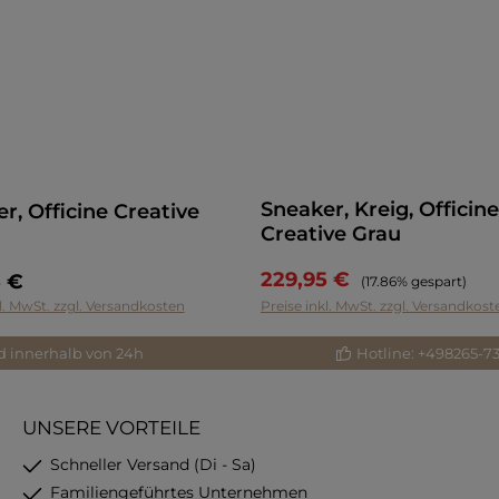
Sneaker, Kreig, Officine
r, Officine Creative
Creative Grau
229,95 €
5 €
Regulärer Preis:
(17.86% gespart)
l. MwSt. zzgl. Versandkosten
Preise inkl. MwSt. zzgl. Versandkost
d innerhalb von 24h
Hotline: +498265-7
UNSERE VORTEILE
Schneller Versand (Di - Sa)
Familiengeführtes Unternehmen