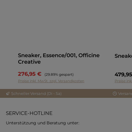
Sneaker, Essence/001, Officine
Sneake
Creative
276,95 €
Regulärer Preis:
479,9
(29.89% gespart)
Preise inkl. MwSt. zzgl. Versandkosten
Preise ink
Schneller Versand (Di - Sa)
Versan
SERVICE-HOTLINE
Unterstützung und Beratung unter: