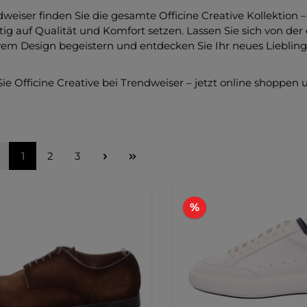
weiser finden Sie die gesamte Officine Creative Kollektion –
itig auf Qualität und Komfort setzen. Lassen Sie sich von der
vem Design begeistern und entdecken Sie Ihr neues Liebling
ie Officine Creative bei Trendweiser – jetzt online shoppen u
Seite
Seite
Seite
1
2
3
Rabatt
%