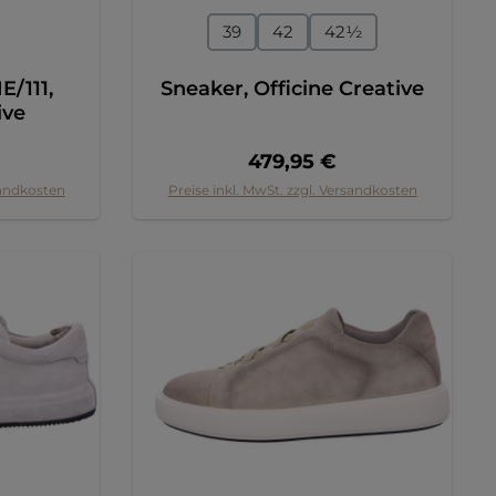
en
auswählen
Größe
39
42
42½
/111,
Sneaker, Officine Creative
ive
Preis:
Regulärer Preis:
479,95 €
sandkosten
Preise inkl. MwSt. zzgl. Versandkosten