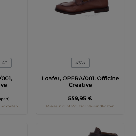
en
auswählen
Größe
43
43½
/001,
Loafer, OPERA/001, Officine
ive
Creative
r Preis:
Regulärer Preis:
559,95 €
spart)
sandkosten
Preise inkl. MwSt. zzgl. Versandkosten