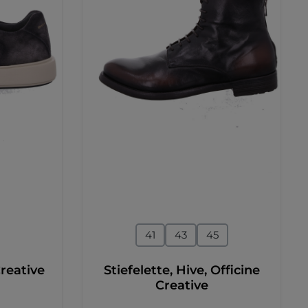
en
auswählen
Größe
41
43
45
Creative
Stiefelette, Hive, Officine
Creative