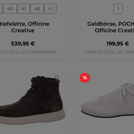
auswählen
auswähl
ße
Größe
40
41
43
+
1
1
tiefelette, Officine
Geldbörse, POCHE
Creative
Officine Creat
Regulärer Preis:
Regulärer 
539,95 €
199,95 €
 inkl. MwSt. zzgl. Versandkosten
Preise inkl. MwSt. zzgl. Ver
Rabatt
%