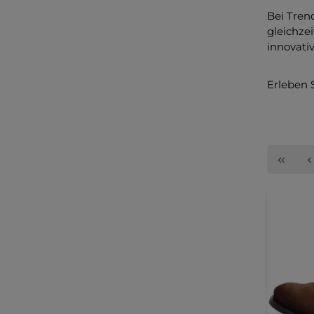
Bei Trend
gleichze
innovati
Erleben S