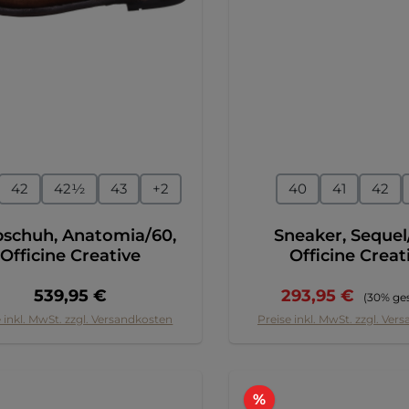
auswählen
auswähl
ße
Größe
42
42½
43
+
2
40
41
42
bschuh, Anatomia/60,
Sneaker, Sequel
Officine Creative
Officine Creat
Regulärer Preis:
Verkaufspreis:
Reguläre
539,95 €
293,95 €
(30% ge
 inkl. MwSt. zzgl. Versandkosten
Preise inkl. MwSt. zzgl. Ver
Rabatt
%