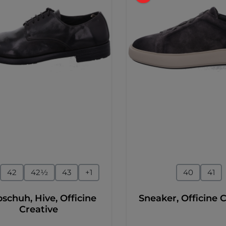
auswählen
auswähl
ße
Größe
42
42½
43
+
1
40
41
schuh, Hive, Officine
Sneaker, Officine 
Creative