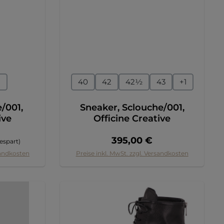
en
auswählen
Größe
2
40
42
42½
43
+
1
/001,
Sneaker, Sclouche/001,
ive
Officine Creative
 Preis:
Regulärer Preis:
395,00 €
espart)
sandkosten
Preise inkl. MwSt. zzgl. Versandkosten