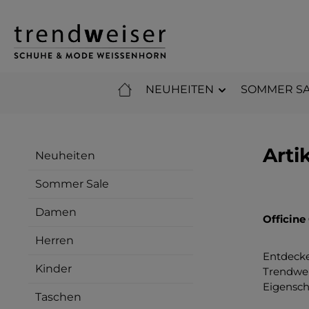
m Hauptinhalt springen
Zur Suche springen
Zur Hauptnavigation springen
NEUHEITEN
SOMMER SA
Arti
Neuheiten
Sommer Sale
Damen
Officine
Herren
Entdecke
Kinder
Trendwei
Eigensch
Taschen