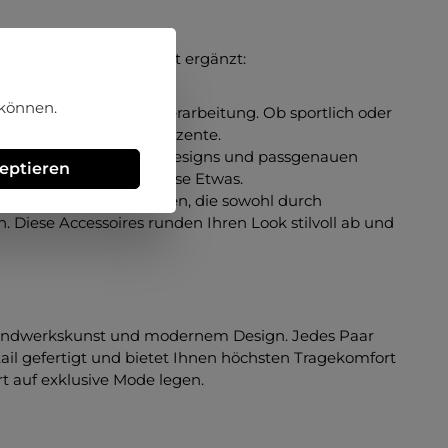
odernen Lifestyle perfekt ergänzt:
 können.
k und erstklassiger Verarbeitung. Ob sportlich oder
g und setzen modische Akzente.
d Stil. Mit innovativen Designs und passgenauen
zeptieren
n jedem Outfit das gewisse Etwas.
e auch exklusive Taschen, die sowohl durch
. Diese Accessoires runden Ihren Look stilvoll ab und
er Handwerkskunst und modernem Design. Jedes Paar
tail gefertigt und bietet Ihnen höchsten Tragekomfort
t auf exklusive Mode legen.