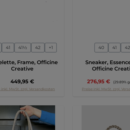
auswählen
auswähl
ße
Größe
41
41½
42
+
1
40
41
4
elette, Frame, Officine
Sneaker, Essence
Creative
Officine Creat
Regulärer Preis:
Verkaufspreis:
Regulärer
449,95 €
276,95 €
(29.89% g
 inkl. MwSt. zzgl. Versandkosten
Preise inkl. MwSt. zzgl. Ver