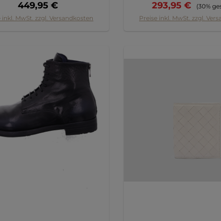
Regulärer Preis:
Verkaufspreis:
Reguläre
449,95 €
293,95 €
(30% ge
 inkl. MwSt. zzgl. Versandkosten
Preise inkl. MwSt. zzgl. Ver