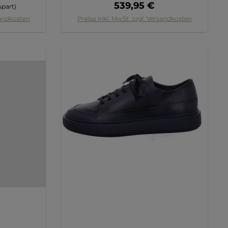
r Preis:
Regulärer Preis:
539,95 €
spart)
sandkosten
Preise inkl. MwSt. zzgl. Versandkosten