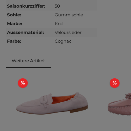
Saisonkurzziffer:
50
Sohle:
Gummisohle
Marke:
Kroll
Aussenmaterial:
Veloursleder
Farbe:
Cognac
Weitere Artikel:
Produktgalerie überspringen
Rabatt
Rabat
%
%