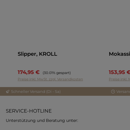
Slipper, KROLL
Mokass
174,95 €
153,95 
Regulärer Preis:
(30.01% gespart)
Preise inkl. MwSt. zzgl. Versandkosten
Preise inkl.
Schneller Versand (Di - Sa)
Versan
SERVICE-HOTLINE
Unterstützung und Beratung unter: