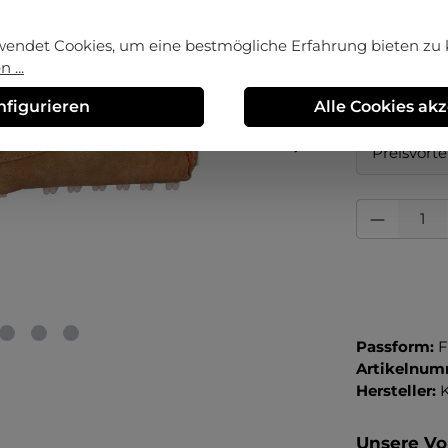
auswä
Größe
wendet Cookies, um eine bestmögliche Erfahrung bieten zu
37
39½
 ...
nfigurieren
Alle Cookies ak
Erstmalig 
Preisvorte
Produkt Anza
Passform:
F
Artikelnum
Hersteller:
K
Unsere Vor