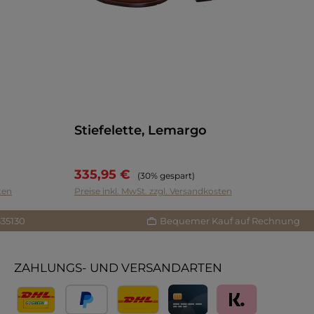
Stiefelette, Lemargo
335,95 €
Regulärer Preis:
(30% gespart)
ten
Preise inkl. MwSt. zzgl. Versandkosten
335130
Bequemer Kauf auf Rechnung
ZAHLUNGS- UND VERSANDARTEN