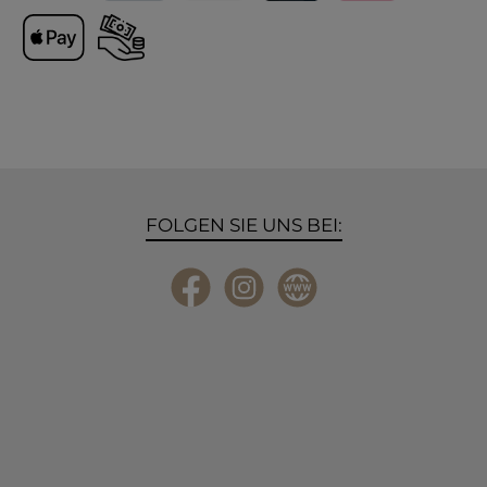
Versand
PayPal
Lieferung International
Kreditkarte
Klarna
Apple Pay
Vorkasse
FOLGEN SIE UNS BEI:
Facebook
Instagram
Website