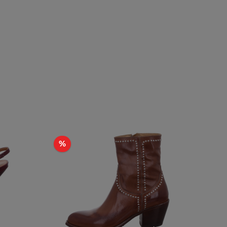
Rabatt
%