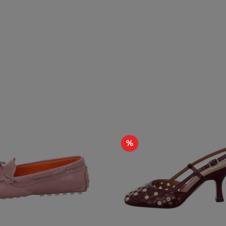
t
Rabatt
%