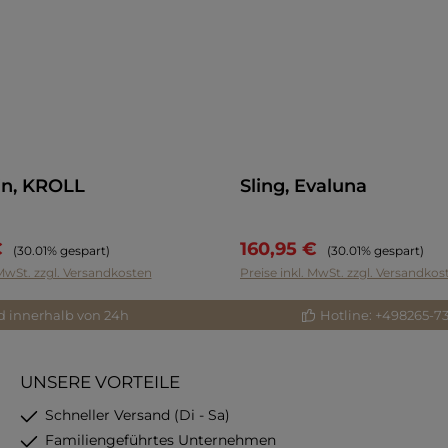
in, KROLL
Sling, Evaluna
€
160,95 €
Regulärer Preis:
Regulärer Preis:
(30.01% gespart)
(30.01% gespart)
 MwSt. zzgl. Versandkosten
Preise inkl. MwSt. zzgl. Versandkos
d innerhalb von 24h
Hotline: +498265-7
UNSERE VORTEILE
Schneller Versand (Di - Sa)
Familiengeführtes Unternehmen