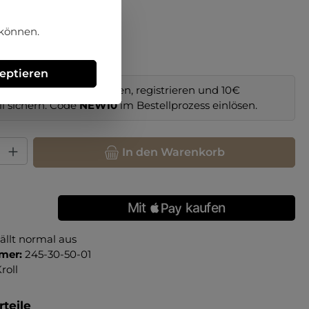
hlen
 können.
40
zeptieren
im Online-Shop bestellen, registrieren und 10€
il sichern. Code
NEW10
im Bestellprozess einlösen.
hl: Gib den gewünschten Wert ein oder benutze die Schaltfläche
In den Warenkorb
ällt normal aus
mer:
245-30-50-01
roll
teile