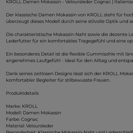
KROLL Damen Mokassin - Veloursleder Cognac | Italienis
Der klassische Damen Mokassin von KROLL steht für hoch
überzeugt dieses Modell durch seine stilvolle Optik un
Die charakteristische Mokassin-Naht sowie die dezente L
Lederfutter für ein komfortables Tragegefühl und eine o
Ein besonderes Detail ist die flexible Gummisohle mit län
angenehmes Laufgefühl - ideal für den Alltag und entspan
Dank seines zeitlosen Designs lässt sich der KROLL Mokas
komfortabler Begleiter für stilbewusste Frauen.
Produktdetails
Marke: KROLL
Modell: Damen Mokassin
Farbe: Cognac
Material: Veloursleder
Besonderheit: Klassische Mokassin-Naht und Lederschlei