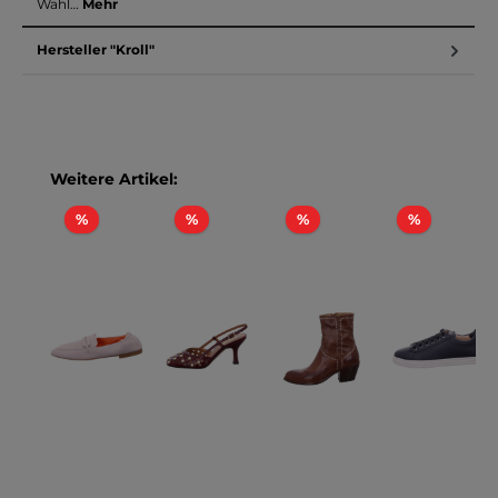
Wahl…
Mehr
Hersteller "Kroll"
Produktgalerie überspringen
Weitere Artikel:
Rabatt
Rabatt
Rabatt
Rabatt
%
%
%
%