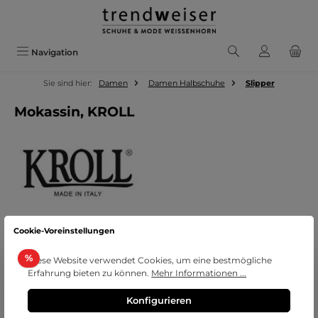
Zum Hauptinhalt springen
Navigation
Sie sind hier:
Damen
Damen Halbschuhe
Slipper
Mokassin, KROLL
Cookie-Voreinstellungen
Bildergalerie überspringen
Rabatt
%
Diese Website verwendet Cookies, um eine bestmögliche
Erfahrung bieten zu können.
Mehr Informationen ...
Konfigurieren