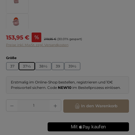
Verkaufspreis:
153,95 €
%
Regulärer Preis:
219,95 €
(30.01% gespart)
Preise inkl. MwSt. zzgl. Versandkosten
auswählen
Größe
37
37½
38½
39
39½
Erstmalig im Online-Shop bestellen, registrieren und 10€
Preisvorteil sichern. Code
NEW10
im Bestellprozess einlösen.
Produkt Anzahl: Gib den gewünschten Wert ein oder benutze die Schaltflächen
In den Warenkorb