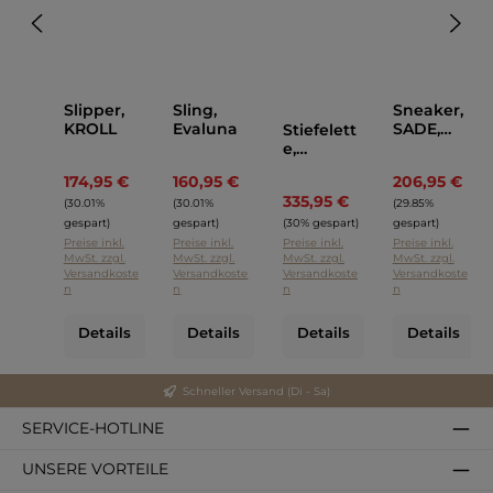
Slipper,
Sling,
Sneaker,
KROLL
Evaluna
SADE,
Stiefelett
AGL
e,
Lemargo
174,95 €
160,95 €
206,95 €
Regulärer Preis:
Regulärer Preis:
Regu
335,95 €
Regulärer Preis:
(30.01%
(30.01%
(29.85%
gespart)
gespart)
(30% gespart)
gespart)
Preise inkl.
Preise inkl.
Preise inkl.
Preise inkl.
MwSt. zzgl.
MwSt. zzgl.
MwSt. zzgl.
MwSt. zzgl.
Versandkoste
Versandkoste
Versandkoste
Versandkoste
n
n
n
n
Details
Details
Details
Details
Schneller Versand (Di - Sa)
SERVICE-HOTLINE
UNSERE VORTEILE