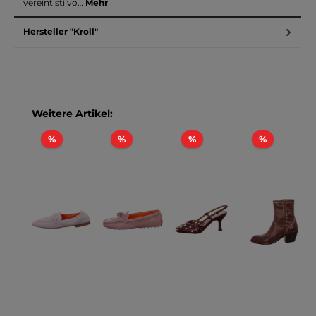
vereint stilvo…
Mehr
Hersteller "Kroll"
Produktgalerie überspringen
Weitere Artikel:
Rabatt
Rabatt
Rabatt
Rabatt
%
%
%
%