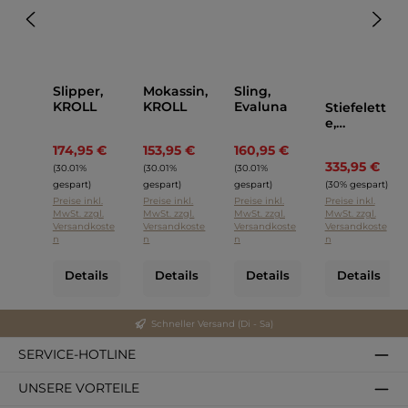
Slipper,
Mokassin,
Sling,
KROLL
KROLL
Evaluna
Stiefelett
e,
Lemargo
174,95 €
153,95 €
160,95 €
Regulärer Preis:
Regulärer Preis:
Regulärer Preis:
335,95 €
Regul
(30.01%
(30.01%
(30.01%
gespart)
gespart)
gespart)
(30% gespart)
Preise inkl.
Preise inkl.
Preise inkl.
Preise inkl.
MwSt. zzgl.
MwSt. zzgl.
MwSt. zzgl.
MwSt. zzgl.
Versandkoste
Versandkoste
Versandkoste
Versandkoste
n
n
n
n
Details
Details
Details
Details
Schneller Versand (Di - Sa)
SERVICE-HOTLINE
UNSERE VORTEILE