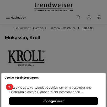
Zum Hauptinhalt springen
Navigation
Sie sind hier:
Damen
Damen Halbschuhe
Slipper
Mokassin, Kroll
Cookie-Voreinstellungen
Bildergalerie überspringen
Rabatt
%
Diese Website verwendet Cookies, um eine bestmögliche
Erfahrung bieten zu können.
Mehr Informationen ...
Konfigurieren