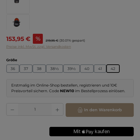
Verkaufspreis:
153,95 €
%
Regulärer Preis:
219,95 €
(30.01% gespart)
Preise inkl. MwSt. zzgl. Versandkosten
auswählen
Größe
36
37
38
38½
39½
40
41
42
Erstmalig im Online-Shop bestellen, registrieren und 10€
Preisvorteil sichern. Code
NEW10
im Bestellprozess einlösen.
Produkt Anzahl: Gib den gewünschten Wert ein oder benutze die Schaltflächen
In den Warenkorb