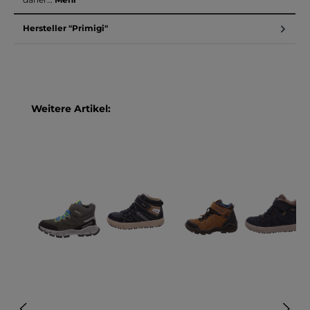
Hersteller "Primigi"
Produktgalerie überspringen
Weitere Artikel: