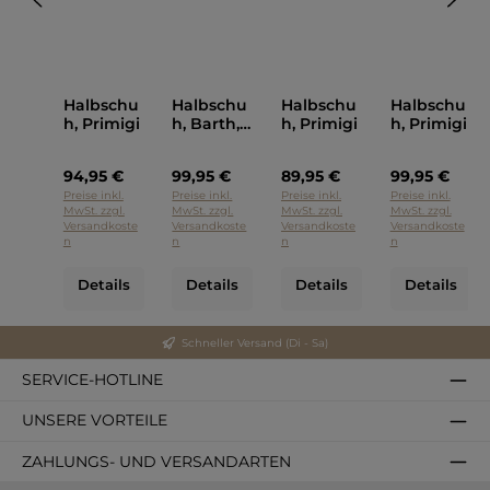
Halbschu
Halbschu
Halbschu
Halbschu
h, Primigi
h, Barth,
h, Primigi
h, Primigi
Primigi
94,95 €
99,95 €
89,95 €
99,95 €
Preise inkl.
Preise inkl.
Preise inkl.
Preise inkl.
MwSt. zzgl.
MwSt. zzgl.
MwSt. zzgl.
MwSt. zzgl.
Versandkoste
Versandkoste
Versandkoste
Versandkoste
n
n
n
n
Details
Details
Details
Details
Schneller Versand (Di - Sa)
SERVICE-HOTLINE
UNSERE VORTEILE
ZAHLUNGS- UND VERSANDARTEN