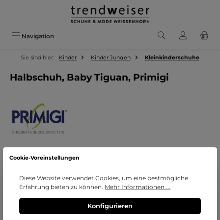
Zum Hauptinhalt springen
Navigation
Sie sind hier:
Kinder
Kinder Jungen
Kleinkinderschuhe
Halbschuh, Baby Tiguan, Primigi
Cookie-Voreinstellungen
Bildergalerie überspringen
Diese Website verwendet Cookies, um eine bestmögliche
Erfahrung bieten zu können.
Mehr Informationen ...
Konfigurieren