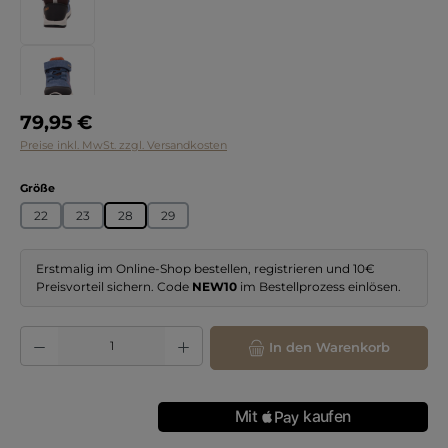
Regulärer Preis:
79,95 €
Preise inkl. MwSt. zzgl. Versandkosten
auswählen
Größe
22
23
28
29
Erstmalig im Online-Shop bestellen, registrieren und 10€
Preisvorteil sichern. Code
NEW10
im Bestellprozess einlösen.
Produkt Anzahl: Gib den gewünschten Wert ein oder benutze die Schaltflächen
In den Warenkorb