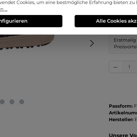
wendet Cookies, um eine bestmögliche Erfahrung bieten zu
 ...
auswä
Größe
28
30
nfigurieren
Alle Cookies ak
Erstmalig 
Preisvorte
Produkt Anza
Passform:
F
Artikelnum
Hersteller:
P
Unsere Vor