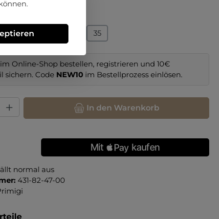
 können.
hlen
31
32
33
34
35
zeptieren
im Online-Shop bestellen, registrieren und 10€
il sichern. Code
NEW10
im Bestellprozess einlösen.
hl: Gib den gewünschten Wert ein oder benutze die Schaltfläche
In den Warenkorb
ällt normal aus
mer:
431-82-47-00
rimigi
teile