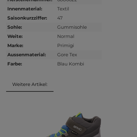
Innenmaterial:
Textil
Saisonkurzziffer:
47
Sohle:
Gummisohle
Weite:
Normal
Marke:
Primigi
Aussenmaterial:
Gore Tex
Farbe:
Blau Kombi
Weitere Artikel:
Produktgalerie überspringen