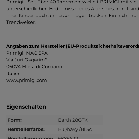
Primigi - Seit über 40 Jahren entwickelt PRIMIGI mit vie
unterschiedlichen Bedürfnisse jedes Alters bestimmt sin
ihres Kindes auch an nassen Tagen trocken. Ein nicht nur
Trendweiser.
Angaben zum Hersteller (EU-Produktsicherheitsveror
Primigi IMAC SPA
Via Juri Gagarin 6
06074 Ellera di Corciano
Italien
www.primigi.com
Eigenschaften
Form:
Barth 28GTX
Herstellerfarbe:
Blu/navy /Bl.Sc
Herstellernummer:
6886622