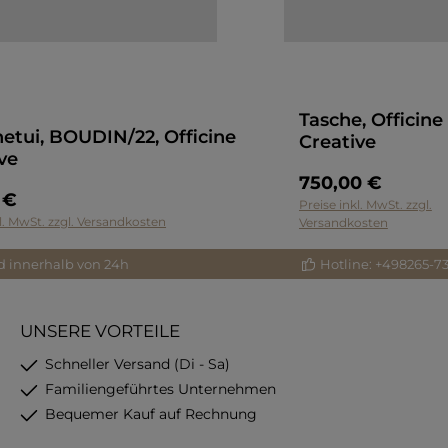
Tasche, Officine
etui, BOUDIN/22, Officine
Creative
ve
750,00 €
 €
In den Warenkorb
Preise inkl. MwSt. zzgl.
kl. MwSt. zzgl. Versandkosten
Versandkosten
d innerhalb von 24h
Hotline: +498265-7
UNSERE VORTEILE
Schneller Versand (Di - Sa)
Familiengeführtes Unternehmen
Bequemer Kauf auf Rechnung