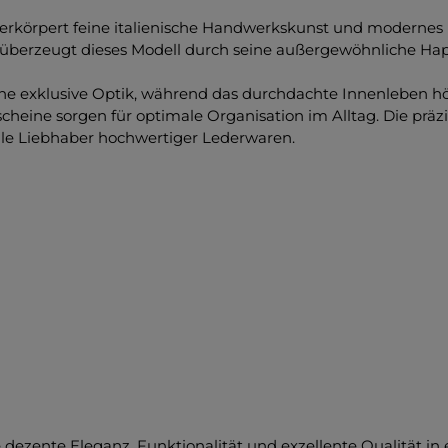
 verkörpert feine italienische Handwerkskunst und moderne
berzeugt dieses Modell durch seine außergewöhnliche Hapti
eine exklusive Optik, während das durchdachte Innenleben hö
scheine sorgen für optimale Organisation im Alltag. Die prä
lle Liebhaber hochwertiger Lederwaren.
ie dezente Eleganz, Funktionalität und exzellente Qualität 