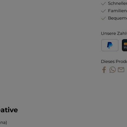
Schneller
Familie
Bequeme
Unsere Zahl
PayPal
Kr
Dieses Prod
eative
nna)