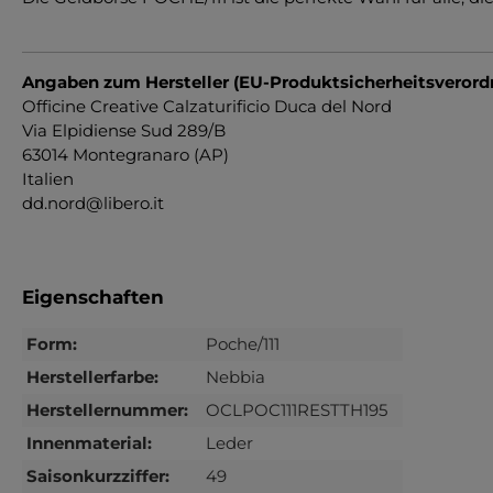
Angaben zum Hersteller (EU-Produktsicherheitsveror
Officine Creative Calzaturificio Duca del Nord
Via Elpidiense Sud 289/B
63014 Montegranaro (AP)
Italien
dd.nord@libero.it
Eigenschaften
Form:
Poche/111
Herstellerfarbe:
Nebbia
Herstellernummer:
OCLPOC111RESTTH195
Innenmaterial:
Leder
Saisonkurzziffer:
49