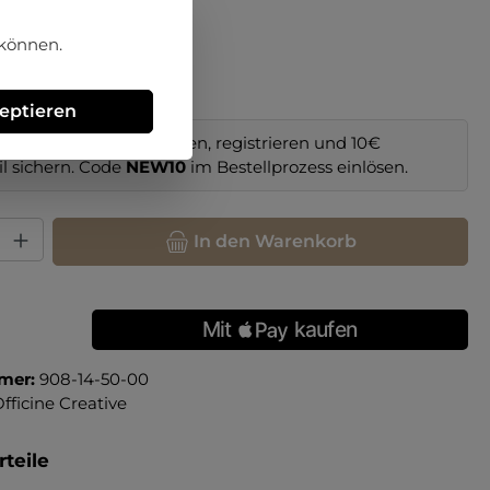
hlen
 können.
zeptieren
im Online-Shop bestellen, registrieren und 10€
il sichern. Code
NEW10
im Bestellprozess einlösen.
hl: Gib den gewünschten Wert ein oder benutze die Schaltfläche
In den Warenkorb
mer:
908-14-50-00
fficine Creative
teile