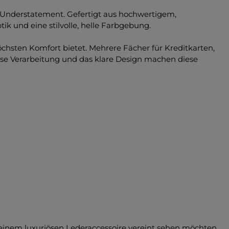
s Understatement. Gefertigt aus hochwertigem,
k und eine stilvolle, helle Farbgebung.
chsten Komfort bietet. Mehrere Fächer für Kreditkarten,
zise Verarbeitung und das klare Design machen diese
in einem luxuriösen Lederaccessoire vereint sehen möchten.