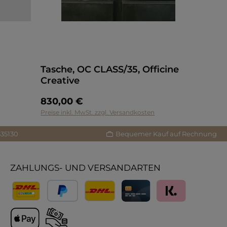
Tasche, OC CLASS/35, Officine
Creative
830,00 €
Preise inkl. MwSt. zzgl. Versandkosten
335130
Bequemer Kauf auf Rechnung
ZAHLUNGS- UND VERSANDARTEN
Versand
PayPal
Lieferung International
Kreditkarte
Klarna