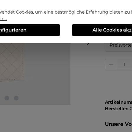
auswä
Größe
wendet Cookies, um eine bestmögliche Erfahrung bieten zu
 ...
1
nfigurieren
Alle Cookies ak
Erstmalig 
Preisvorte
Produkt Anza
Artikelnum
Hersteller:
O
Unsere Vor