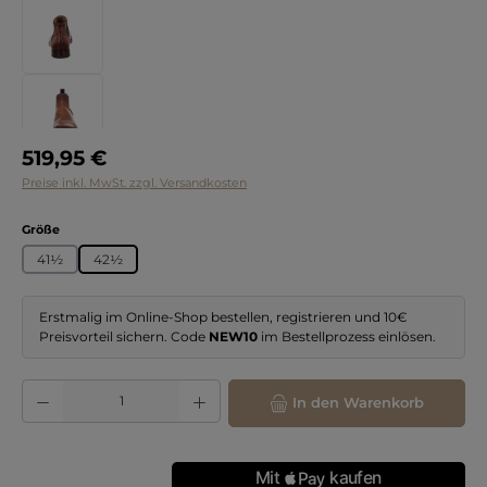
Regulärer Preis:
519,95 €
Preise inkl. MwSt. zzgl. Versandkosten
auswählen
Größe
41½
42½
Erstmalig im Online-Shop bestellen, registrieren und 10€
Preisvorteil sichern. Code
NEW10
im Bestellprozess einlösen.
Produkt Anzahl: Gib den gewünschten Wert ein oder benutze die Schaltflächen
In den Warenkorb