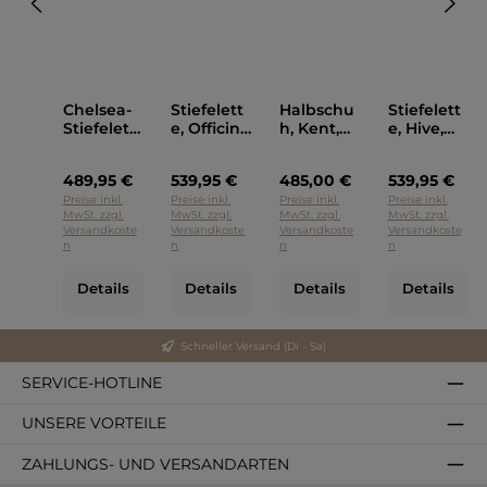
Chelsea-
Stiefelett
Halbschu
Stiefelett
Stiefelett
e, Officine
h, Kent,
e, Hive,
e,
Creative
Officine
Officine
Anatomia
Creative
Creative
489,95 €
539,95 €
485,00 €
539,95 €
, Officine
Cognac
Creative
Preise inkl.
Preise inkl.
Preise inkl.
Preise inkl.
MwSt. zzgl.
MwSt. zzgl.
MwSt. zzgl.
MwSt. zzgl.
Grau
Versandkoste
Versandkoste
Versandkoste
Versandkoste
n
n
n
n
Details
Details
Details
Details
Schneller Versand (Di - Sa)
SERVICE-HOTLINE
UNSERE VORTEILE
ZAHLUNGS- UND VERSANDARTEN