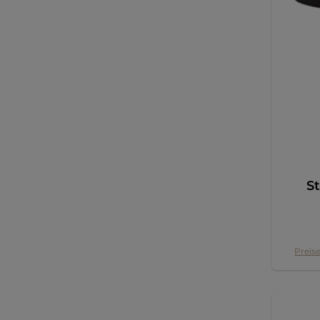
Grö
St
Preise