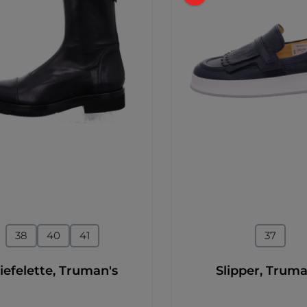
auswählen
auswähl
ße
Größe
38
40
41
37
iefelette, Truman's
Slipper, Truma