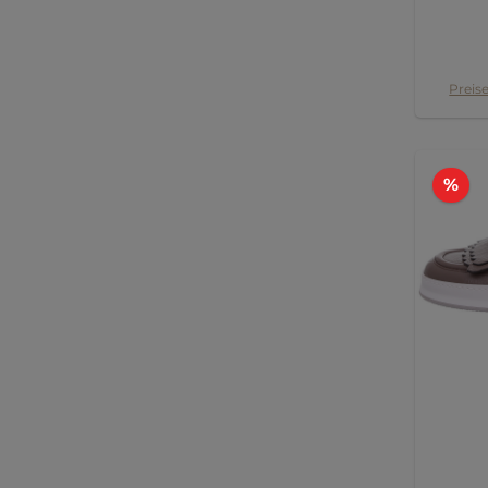
Preise
Ra
%