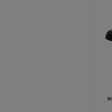
Grö
St