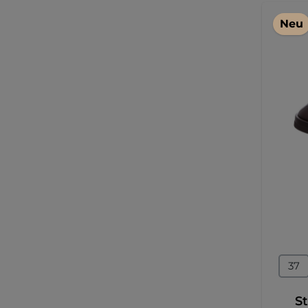
Neu
Grö
37
St