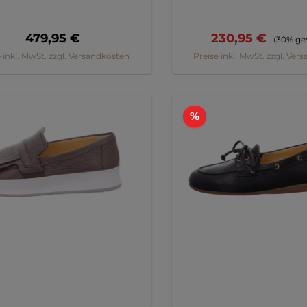
Regulärer Preis:
Verkaufspreis:
Reguläre
479,95 €
230,95 €
(30% ge
 inkl. MwSt. zzgl. Versandkosten
Preise inkl. MwSt. zzgl. Ver
batt
Rabatt
%