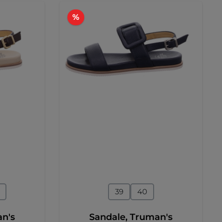
Rabatt
%
en
auswählen
Größe
39
40
an's
Sandale, Truman's