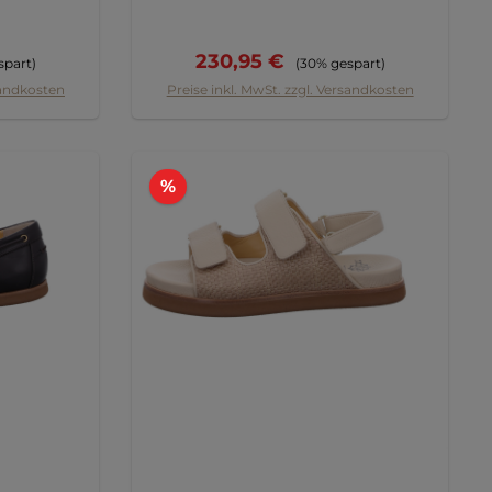
r Preis:
Verkaufspreis:
Regulärer Preis:
230,95 €
spart)
(30% gespart)
sandkosten
Preise inkl. MwSt. zzgl. Versandkosten
Rabatt
%