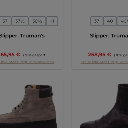
auswählen
auswähl
ße
Größe
37
37½
38½
+
1
37
40
40
Slipper, Truman's
Slipper, Truma
erkaufspreis:
Regulärer Preis:
Verkaufspreis:
Reguläre
265,95 €
258,95 €
(30% gespart)
(30% ge
 inkl. MwSt. zzgl. Versandkosten
Preise inkl. MwSt. zzgl. Ver