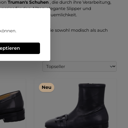
 von
Truman's Schuhen
, die durch ihre Verarbeitung,
sins für den Alltag, elegante Slipper und
Design mit maximaler Bequemlichkeit.
genießen Sie Schuhe, die sowohl modisch als auch
 können.
zeptieren
Neu