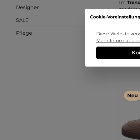
Im
Tren
Designer
modernen
Stiefele
Cookie-Voreinstellun
SALE
Pflege
Entdecke
Diese Website ver
komforta
Mehr Informationen
Ko
Neu