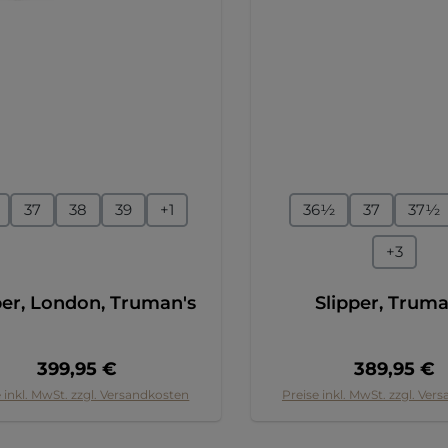
auswählen
auswähl
ße
Größe
37
38
39
+
1
36½
37
37½
+
3
per, London, Truman's
Slipper, Truma
Regulärer Preis:
Regulärer 
399,95 €
389,95 €
 inkl. MwSt. zzgl. Versandkosten
Preise inkl. MwSt. zzgl. Ver