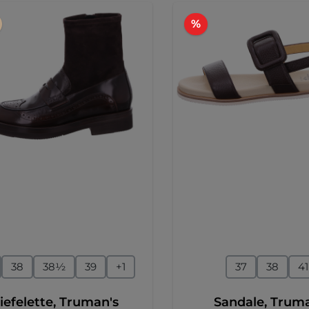
Rabatt
%
auswählen
auswähl
ße
Größe
38
38½
39
+
1
37
38
41
iefelette, Truman's
Sandale, Trum