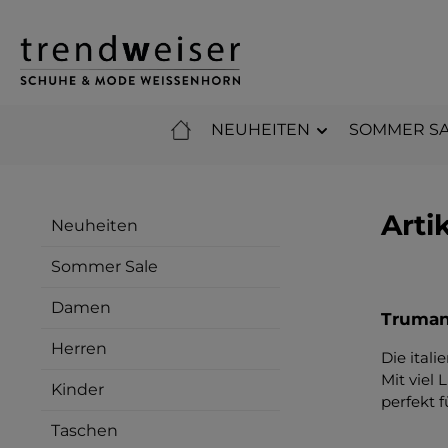
m Hauptinhalt springen
Zur Suche springen
Zur Hauptnavigation springen
NEUHEITEN
SOMMER SA
Arti
Neuheiten
Sommer Sale
Damen
Truman'
Herren
Die ital
Mit viel
Kinder
perfekt 
Taschen