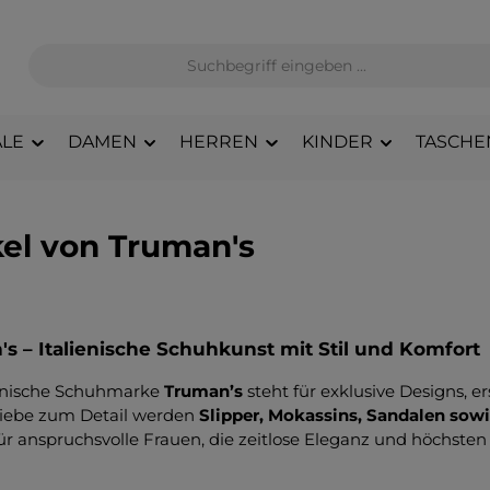
LE
DAMEN
HERREN
KINDER
TASCHE
kel von Truman's
s – Italienische Schuhkunst mit Stil und Komfort
ienische Schuhmarke
Truman’s
steht für exklusive Designs, e
 Liebe zum Detail werden
Slipper, Mokassins, Sandalen sow
für anspruchsvolle Frauen, die zeitlose Eleganz und höchste