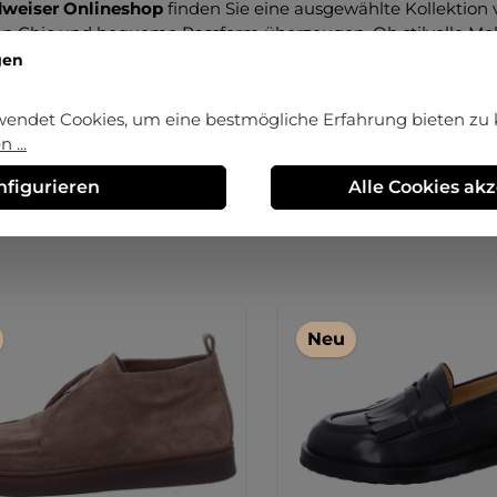
dweiser Onlineshop
finden Sie eine ausgewählte Kollektion
 Chic und bequeme Passform überzeugen. Ob stilvolle Mokas
tten oder luftige Sandalen – Truman's vereint italienisches 
gen
n Sie die exklusive Welt von
Truman's bei Trendweiser
und 
wendet Cookies, um eine bestmögliche Erfahrung bieten zu
bel sind.
 ...
nfigurieren
Alle Cookies ak
Neu