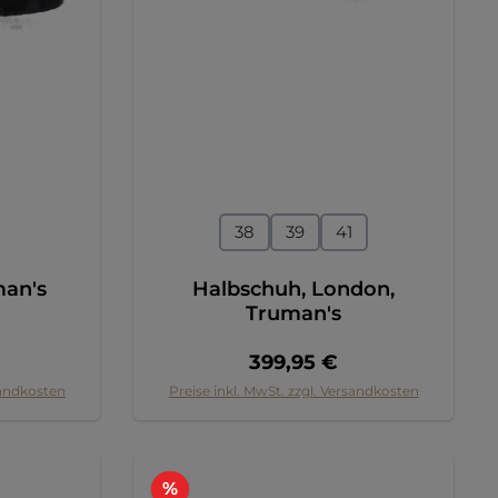
en
auswählen
Größe
38
39
41
man's
Halbschuh, London,
Truman's
Preis:
Regulärer Preis:
399,95 €
sandkosten
Preise inkl. MwSt. zzgl. Versandkosten
Rabatt
%