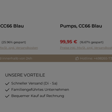
CC66 Blau
Pumps, CC66 Blau
€
99,95 €
Regulärer Preis:
Regulärer Preis:
(25.96% gespart)
(16.67% gespart)
 MwSt. zzgl. Versandkosten
Preise inkl. MwSt. zzgl. Versandkos
d innerhalb von 24h
Hotline: +498265-7
UNSERE VORTEILE
Schneller Versand (Di - Sa)
Familiengeführtes Unternehmen
Bequemer Kauf auf Rechnung