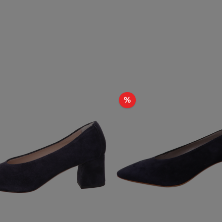
t
Rabatt
%