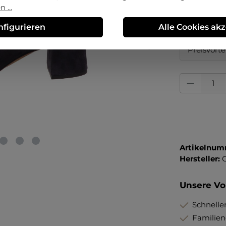
37
 ...
nfigurieren
Alle Cookies ak
Erstmalig 
Preisvorte
Produkt Anza
Artikelnum
Hersteller:
Unsere Vor
Schneller
Familie