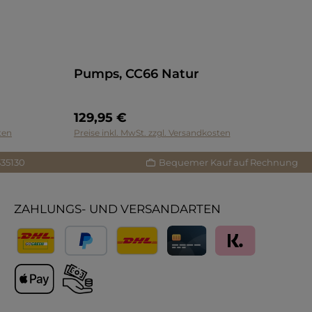
Pumps, CC66 Natur
129,95 €
ten
Preise inkl. MwSt. zzgl. Versandkosten
335130
Bequemer Kauf auf Rechnung
ZAHLUNGS- UND VERSANDARTEN
Versand
PayPal
Lieferung International
Kreditkarte
Klarna
Apple Pay
Vorkasse