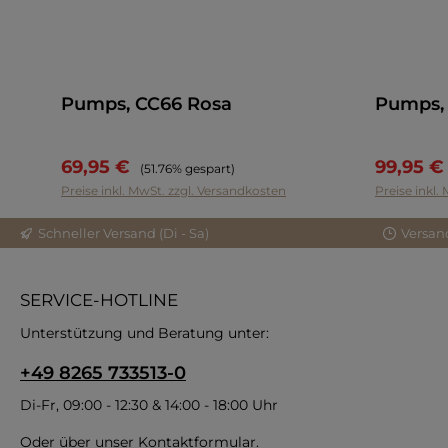
Pumps, CC66 Rosa
Pumps, 
69,95 €
99,95 
Regulärer Preis:
(51.76% gespart)
Preise inkl. MwSt. zzgl. Versandkosten
Preise inkl.
Schneller Versand (Di - Sa)
Versan
SERVICE-HOTLINE
Unterstützung und Beratung unter:
+49 8265 733513-0
Di-Fr, 09:00 - 12:30 & 14:00 - 18:00 Uhr
Oder über unser
Kontaktformular
.