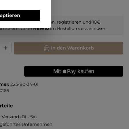
zeptieren
im Online-Shop bestellen, registrieren und 10€
il sichern. Code
NEW10
im Bestellprozess einlösen.
hl: Gib den gewünschten Wert ein oder benutze die Schaltfläche
In den Warenkorb
mer:
225-80-34-01
CC66
teile
 Versand (Di - Sa)
ngeführtes Unternehmen