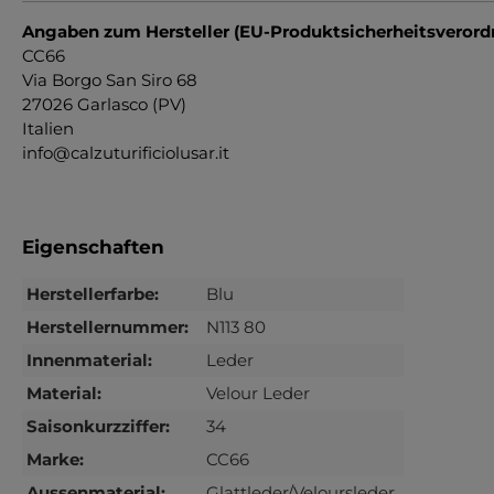
Angaben zum Hersteller (EU-Produktsicherheitsveror
CC66
Via Borgo San Siro 68
27026 Garlasco (PV)
Italien
info@calzuturificiolusar.it
Eigenschaften
Herstellerfarbe:
Blu
Herstellernummer:
N113 80
Innenmaterial:
Leder
Material:
Velour Leder
Saisonkurzziffer:
34
Marke:
CC66
Aussenmaterial:
Glattleder/Veloursleder