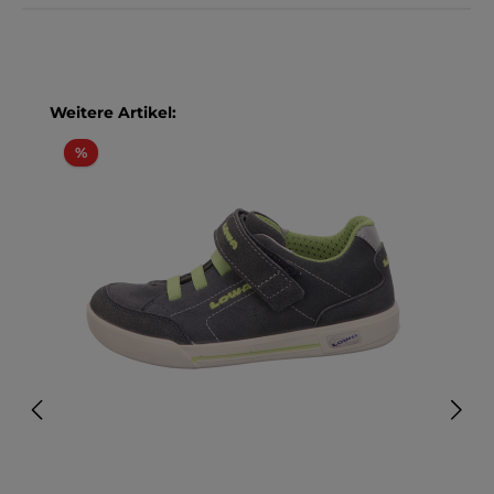
Produktgalerie überspringen
Weitere Artikel:
Rabatt
%