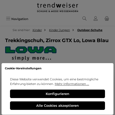
Zum Hauptinhalt springen
Navigation
Sie sind hier:
Kinder
Kinder Jungen
Outdoor-Schuhe
Trekkingschuh, Zirrox GTX Lo, Lowa Blau
Cookie-Voreinstellungen
Bildergalerie überspringen
Diese Website verwendet Cookies, um eine bestmögliche
Erfahrung bieten zu können.
Mehr Informationen ...
Konfigurieren
Alle Cookies akzeptieren