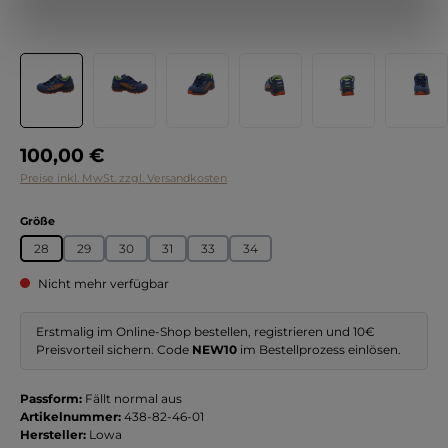
Regulärer Preis:
100,00 €
Preise inkl. MwSt. zzgl. Versandkosten
auswählen
Größe
28
29
30
31
33
34
Nicht mehr verfügbar
Erstmalig im Online-Shop bestellen, registrieren und 10€
Preisvorteil sichern. Code
NEW10
im Bestellprozess einlösen.
Passform:
Fällt normal aus
Artikelnummer:
438-82-46-01
Hersteller:
Lowa