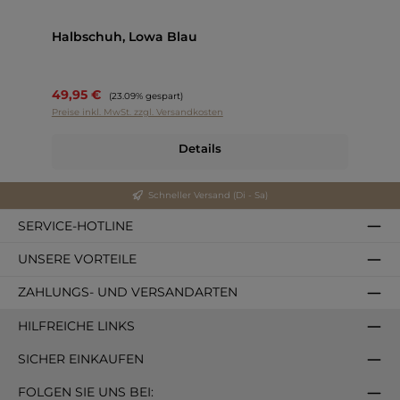
Halbschuh, Lowa Blau
49,95 €
Regulärer Preis:
(23.09% gespart)
Preise inkl. MwSt. zzgl. Versandkosten
Details
Schneller Versand (Di - Sa)
SERVICE-HOTLINE
UNSERE VORTEILE
ZAHLUNGS- UND VERSANDARTEN
HILFREICHE LINKS
SICHER EINKAUFEN
FOLGEN SIE UNS BEI: