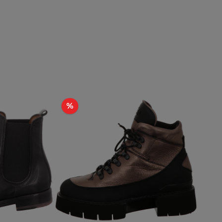
Rabatt
%