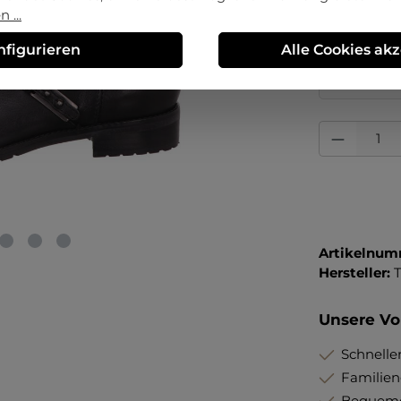
37
37½
 ...
nfigurieren
Alle Cookies ak
Erstmalig 
Preisvorte
Produkt Anza
Artikelnum
Hersteller:
T
Unsere Vor
Schneller
Familie
Bequeme