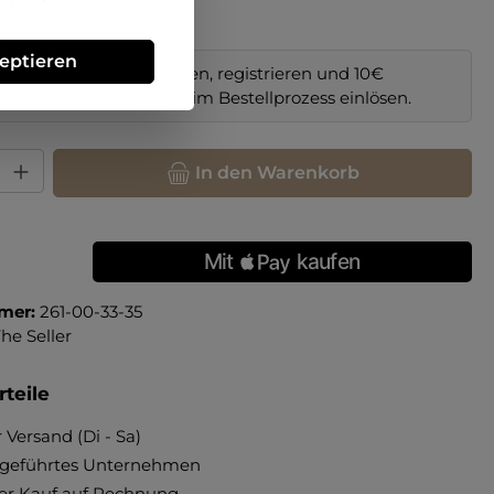
zeptieren
im Online-Shop bestellen, registrieren und 10€
il sichern. Code
NEW10
im Bestellprozess einlösen.
hl: Gib den gewünschten Wert ein oder benutze die Schaltfläche
In den Warenkorb
mer:
261-00-33-35
he Seller
teile
 Versand (Di - Sa)
ngeführtes Unternehmen
r Kauf auf Rechnung