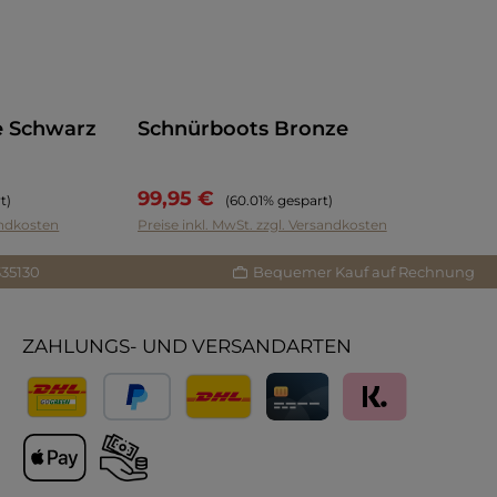
te Schwarz
Schnürboots Bronze
99,95 €
is:
Regulärer Preis:
t)
(60.01% gespart)
sandkosten
Preise inkl. MwSt. zzgl. Versandkosten
335130
Bequemer Kauf auf Rechnung
ZAHLUNGS- UND VERSANDARTEN
Versand
PayPal
Lieferung International
Kreditkarte
Klarna
Apple Pay
Vorkasse