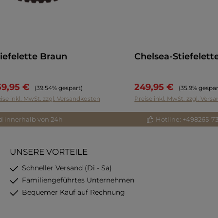
iefelette Braun
Chelsea-Stiefelet
59,95 €
249,95 €
Regulärer Preis:
Regulärer Pre
(39.54% gespart)
(35.9% gespar
ise inkl. MwSt. zzgl. Versandkosten
Preise inkl. MwSt. zzgl. Ver
d innerhalb von 24h
Hotline: +498265-7
UNSERE VORTEILE
Schneller Versand (Di - Sa)
Familiengeführtes Unternehmen
Bequemer Kauf auf Rechnung