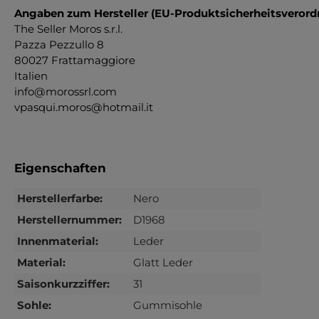
Angaben zum Hersteller (EU-Produktsicherheitsveror
The Seller Moros s.r.l.
Pazza Pezzullo 8
80027 Frattamaggiore
Italien
info@morossrl.com
vpasqui.moros@hotmail.it
Eigenschaften
Herstellerfarbe:
Nero
Herstellernummer:
D1968
Innenmaterial:
Leder
Material:
Glatt Leder
Saisonkurzziffer:
31
Sohle:
Gummisohle