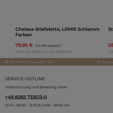
Chelsea-Stiefelette, LiliMill Schlamm
St
Farben
79,95 €
2
Regulärer Preis:
(44.86% gespart)
Preise inkl. MwSt. zzgl. Versandkosten
Pre
Schneller Versand (Di - Sa)
Versan
SERVICE-HOTLINE
Unterstützung und Beratung unter:
+49 8265 733513-0
Di-Fr, 09:00 - 12:30 & 14:00 - 18:00 Uhr