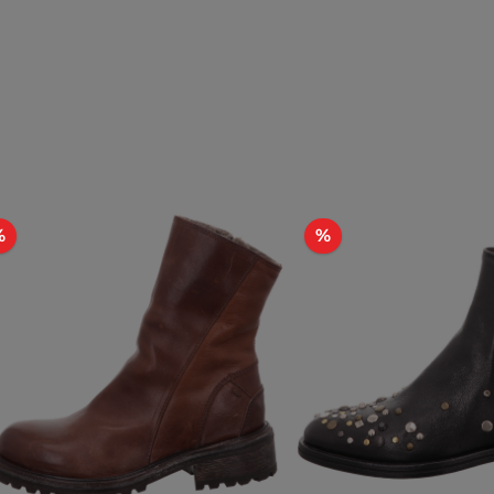
Rabatt
Rabatt
%
%