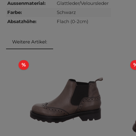
Aussenmaterial:
Glattleder/Veloursleder
Farbe:
Schwarz
Absatzhöhe:
Flach (0-2cm)
Weitere Artikel:
Produktgalerie überspringen
Rabatt
%