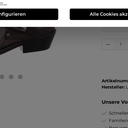
36
37
 ...
nfigurieren
Alle Cookies ak
Erstmalig 
Preisvorte
Produkt Anza
Artikelnum
Hersteller:
L
Unsere Vor
Schneller
Familie
Bequeme