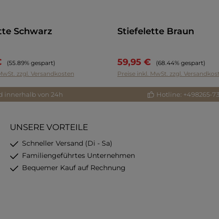
ette Schwarz
Stiefelette Braun
€
59,95 €
Regulärer Preis:
Regulärer Preis:
(55.89% gespart)
(68.44% gespart)
 MwSt. zzgl. Versandkosten
Preise inkl. MwSt. zzgl. Versandkos
d innerhalb von 24h
Hotline: +498265-7
UNSERE VORTEILE
Schneller Versand (Di - Sa)
Familiengeführtes Unternehmen
Bequemer Kauf auf Rechnung