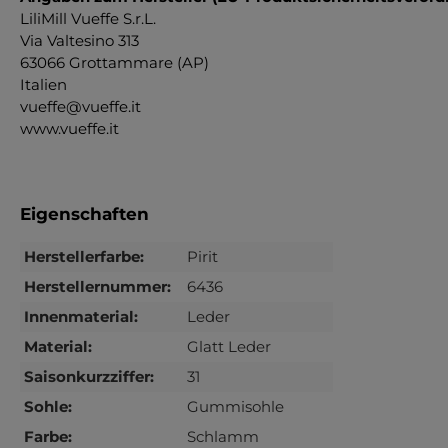
LiliMill Vueffe S.r.L.
Via Valtesino 313
63066 Grottammare (AP)
Italien
vueffe@vueffe.it
www.vueffe.it
Eigenschaften
Herstellerfarbe:
Pirit
Herstellernummer:
6436
Innenmaterial:
Leder
Material:
Glatt Leder
Saisonkurzziffer:
31
Sohle:
Gummisohle
Farbe:
Schlamm