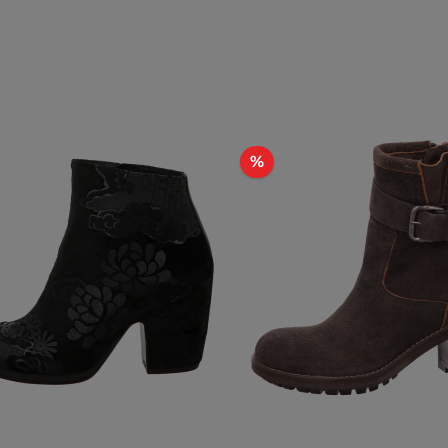
t
Rabatt
%