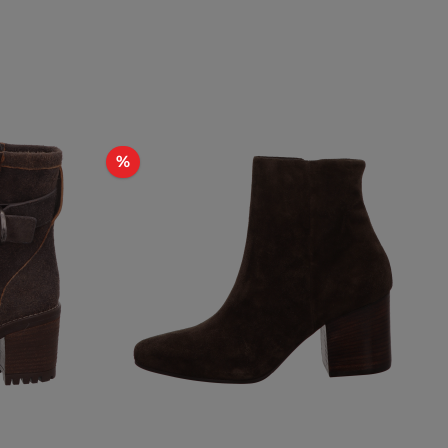
Rabatt
%