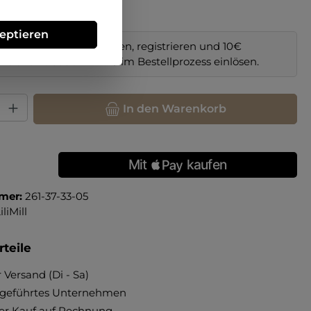
38
39
40
zeptieren
im Online-Shop bestellen, registrieren und 10€
il sichern. Code
NEW10
im Bestellprozess einlösen.
hl: Gib den gewünschten Wert ein oder benutze die Schaltfläche
In den Warenkorb
mer:
261-37-33-05
iliMill
teile
 Versand (Di - Sa)
ngeführtes Unternehmen
r Kauf auf Rechnung