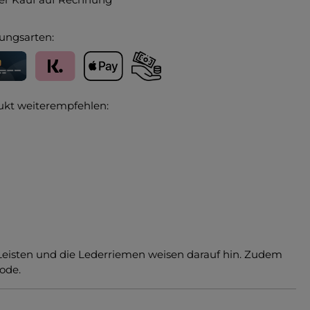
ungsarten:
editkarte
Klarna
Apple Pay
Vorkasse
ukt weiterempfehlen:
ere Leisten und die Lederriemen weisen darauf hin. Zudem
ode.