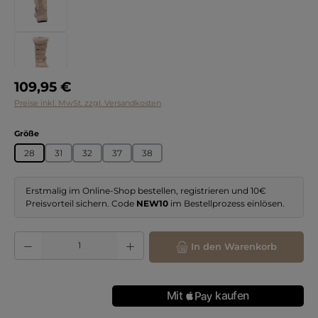
Regulärer Preis:
109,95 €
Preise inkl. MwSt. zzgl. Versandkosten
auswählen
Größe
28
31
32
37
38
Erstmalig im Online-Shop bestellen, registrieren und 10€
Preisvorteil sichern. Code
NEW10
im Bestellprozess einlösen.
Produkt Anzahl: Gib den gewünschten Wert ein oder benutze die Schaltflächen
In den Warenkorb