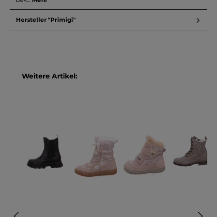
Hersteller "Primigi"
Produktgalerie überspringen
Weitere Artikel: