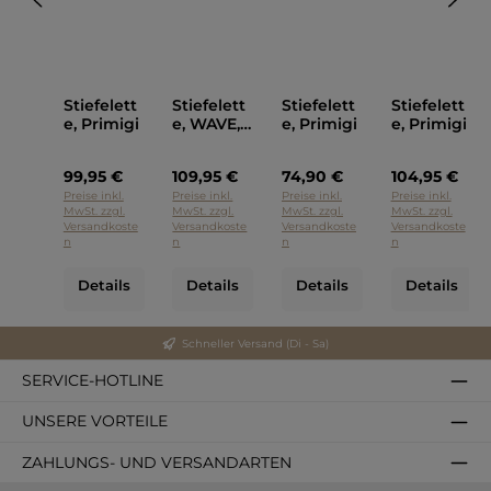
Stiefelett
Stiefelett
Stiefelett
Stiefelett
e, Primigi
e, WAVE,
e, Primigi
e, Primigi
Primigi
99,95 €
109,95 €
74,90 €
104,95 €
Preise inkl.
Preise inkl.
Preise inkl.
Preise inkl.
MwSt. zzgl.
MwSt. zzgl.
MwSt. zzgl.
MwSt. zzgl.
Versandkoste
Versandkoste
Versandkoste
Versandkoste
n
n
n
n
Details
Details
Details
Details
Schneller Versand (Di - Sa)
SERVICE-HOTLINE
UNSERE VORTEILE
ZAHLUNGS- UND VERSANDARTEN