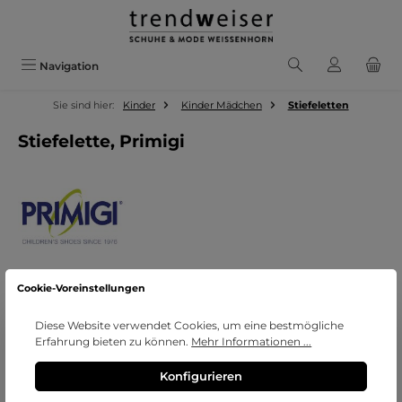
Zum Hauptinhalt springen
Navigation
Sie sind hier:
Kinder
Kinder Mädchen
Stiefeletten
Stiefelette, Primigi
Cookie-Voreinstellungen
Bildergalerie überspringen
Diese Website verwendet Cookies, um eine bestmögliche
Erfahrung bieten zu können.
Mehr Informationen ...
Konfigurieren