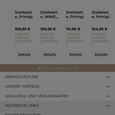
Stiefelett
Stiefelett
Stiefelett
Stiefelett
e, Primigi
e, WAVE,
e, Primigi
e, Primigi
Primigi
109,95 €
109,95 €
74,90 €
104,95 €
Preise inkl.
Preise inkl.
Preise inkl.
Preise inkl.
MwSt. zzgl.
MwSt. zzgl.
MwSt. zzgl.
MwSt. zzgl.
Versandkoste
Versandkoste
Versandkoste
Versandkoste
n
n
n
n
Details
Details
Details
Details
Schneller Versand (Di - Sa)
SERVICE-HOTLINE
UNSERE VORTEILE
ZAHLUNGS- UND VERSANDARTEN
HILFREICHE LINKS