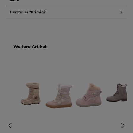
Hersteller "Primigi"
Produktgalerie überspringen
Weitere Artikel: