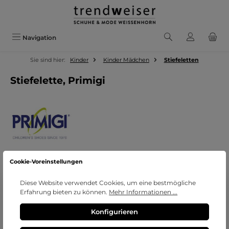
Zum Hauptinhalt springen
Navigation
Sie sind hier:
Kinder
Kinder Mädchen
Stiefeletten
Stiefelette, Primigi
Cookie-Voreinstellungen
Bildergalerie überspringen
Diese Website verwendet Cookies, um eine bestmögliche
Erfahrung bieten zu können.
Mehr Informationen ...
Konfigurieren