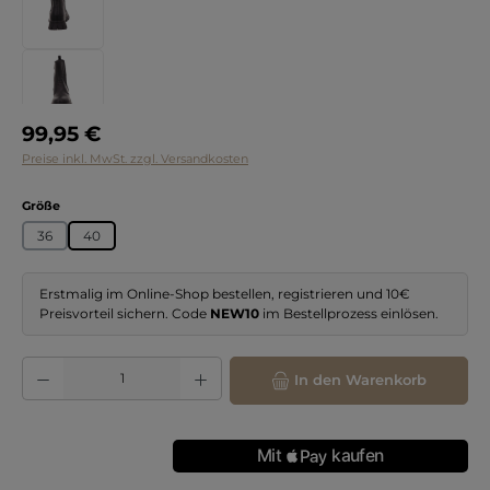
Regulärer Preis:
99,95 €
Preise inkl. MwSt. zzgl. Versandkosten
auswählen
Größe
36
40
Erstmalig im Online-Shop bestellen, registrieren und 10€
Preisvorteil sichern. Code
NEW10
im Bestellprozess einlösen.
Produkt Anzahl: Gib den gewünschten Wert ein oder benutze die Schaltflächen
In den Warenkorb