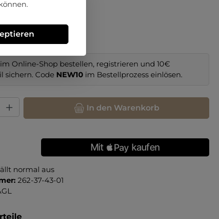
 können.
hlen
39
39½
zeptieren
im Online-Shop bestellen, registrieren und 10€
il sichern. Code
NEW10
im Bestellprozess einlösen.
hl: Gib den gewünschten Wert ein oder benutze die Schaltfläche
In den Warenkorb
ällt normal aus
mer:
262-37-43-01
AGL
teile