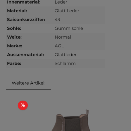
Innenmaterial:
Leder
Material:
Glatt Leder
Saisonkurzziffer:
43
Sohle:
Gummisohle
Weite:
Normal
Marke:
AGL
Aussenmaterial:
Glattleder
Farbe:
Schlamm
Weitere Artikel:
Produktgalerie überspringen
Rabatt
%