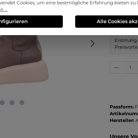
wendet Cookies, um eine bestmögliche Erfahrung bieten zu
 ...
auswä
Größe
37
38½
nfigurieren
Alle Cookies ak
Erstmalig 
Preisvorte
Produkt Anza
Passform:
F
Artikelnum
Hersteller:
Unsere Vor