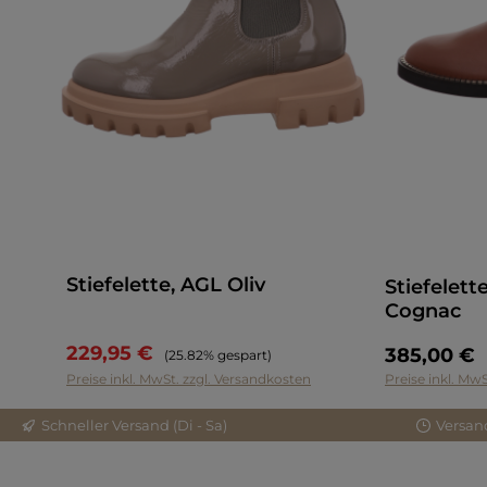
Stiefelette, AGL Oliv
Stiefelett
Cognac
229,95 €
Regulärer Preis:
385,00 €
(25.82% gespart)
Preise inkl. MwSt. zzgl. Versandkosten
Preise inkl. Mw
Schneller Versand (Di - Sa)
Versan