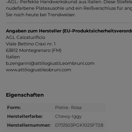
-AGL- Perfekte Handwerkskunst aus Italien. Diese Stiefele
nudefarbene Plateausohle und ein Reißverschluss für ang
Sie noch heute bei Trendweiser.
Angaben zum Hersteller (EU-Produktsicherheitsveror
AGL Calzaturificio
Viale Bettino Craxi nr. 1
63812 Montegranaro (FM)
Italien
b.zengarini@attiliogiustiLeombruni.com
www.attiliogiustileobruni.com
Eigenschaften
Form:
Pietra- Rosa
Herstellerfarbe:
Chewy-Iggy
Herstellernummer:
D751503PGK1025F728