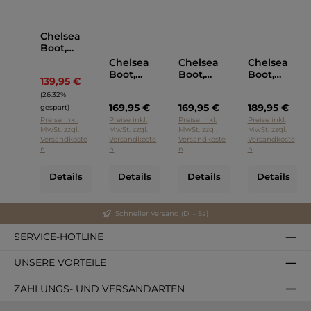
Chelsea
Boot,
Paul
Chelsea
Chelsea
Chelsea
Green
Boot,
Boot,
Boot,
139,95 €
Regulärer Preis:
Schwarz
Paul
Paul
Paul
(26.32%
Green
Green
Green
169,95 €
169,95 €
189,95 €
Schwarz
Schlamm
Schwarz
gespart)
Farben
Preise inkl.
Preise inkl.
Preise inkl.
Preise inkl.
MwSt. zzgl.
MwSt. zzgl.
MwSt. zzgl.
MwSt. zzgl.
Versandkoste
Versandkoste
Versandkoste
Versandkoste
n
n
n
n
Details
Details
Details
Details
Schneller Versand (Di - Sa)
SERVICE-HOTLINE
UNSERE VORTEILE
ZAHLUNGS- UND VERSANDARTEN