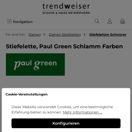
Zum Hauptinhalt springen
Navigation
Sie sind hier:
Damen
Damen Stiefeletten
Stiefeletten Schnürer
Stiefelette, Paul Green Schlamm Farben
Bildergalerie überspringen
Cookie-Voreinstellungen
Diese Website verwendet Cookies, um eine bestmögliche
Erfahrung bieten zu können.
Mehr Informationen ...
Konfigurieren