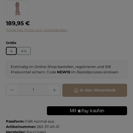
Regulärer Preis:
189,95 €
Preise inkl. MwSt. zzgl. Versandkosten
auswählen
Größe
4
4½
Erstmalig im Online-Shop bestellen, registrieren und 10€
Preisvorteil sichern. Code
NEW10
im Bestellprozess einlösen.
Produkt Anzahl: Gib den gewünschten Wert ein oder benutze die Schaltflächen
In den Warenkorb
Passform:
Fällt normal aus
Artikelnummer:
263-37-45-01
Hersteller:
Paul Green