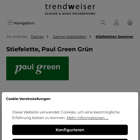
Zum Hauptinhalt springen
Navigation
Sie sind hier:
Damen
Damen Stiefeletten
Stiefeletten Sommer
Stiefelette, Paul Green Grün
Bildergalerie überspringen
Cookie-Voreinstellungen
Diese Website verwendet Cookies, um eine bestmögliche
Erfahrung bieten zu können.
Mehr Informationen ...
Konfigurieren