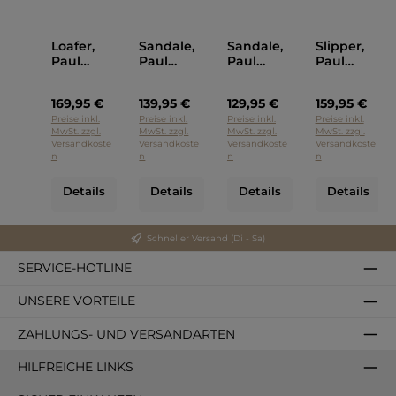
Loafer,
Sandale,
Sandale,
Slipper,
Paul
Paul
Paul
Paul
Green
Green
Green
Green
Blau
Schwarz
Schwarz
Schwarz
169,95 €
139,95 €
129,95 €
159,95 €
Preise inkl.
Preise inkl.
Preise inkl.
Preise inkl.
MwSt. zzgl.
MwSt. zzgl.
MwSt. zzgl.
MwSt. zzgl.
Versandkoste
Versandkoste
Versandkoste
Versandkoste
n
n
n
n
Details
Details
Details
Details
Schneller Versand (Di - Sa)
SERVICE-HOTLINE
UNSERE VORTEILE
ZAHLUNGS- UND VERSANDARTEN
HILFREICHE LINKS