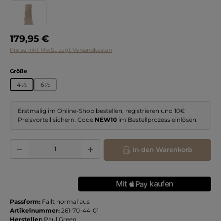
Regulärer Preis:
179,95 €
Preise inkl. MwSt. zzgl. Versandkosten
auswählen
Größe
4½
6½
Erstmalig im Online-Shop bestellen, registrieren und 10€
Preisvorteil sichern. Code
NEW10
im Bestellprozess einlösen.
Produkt Anzahl: Gib den gewünschten Wert ein oder benutze die Schaltflächen
In den Warenkorb
Passform:
Fällt normal aus
Artikelnummer:
261-70-44-01
Hersteller:
Paul Green