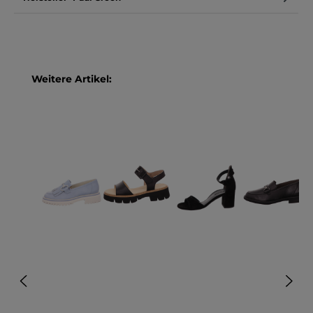
Produktgalerie überspringen
Weitere Artikel: