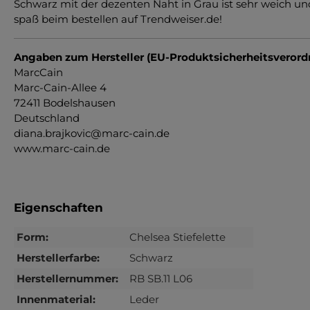
Schwarz mit der dezenten Naht in Grau ist sehr weich und p
spaß beim bestellen auf Trendweiser.de!
Angaben zum Hersteller (EU-Produktsicherheitsveror
MarcCain
Marc-Cain-Allee 4
72411 Bodelshausen
Deutschland
diana.brajkovic@marc-cain.de
www.marc-cain.de
Eigenschaften
Form:
Chelsea Stiefelette
Herstellerfarbe:
Schwarz
Herstellernummer:
RB SB.11 L06
Innenmaterial:
Leder