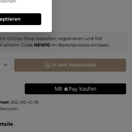
 können.
hlen
zeptieren
38
39
im Online-Shop bestellen, registrieren und 10€
il sichern. Code
NEW10
im Bestellprozess einlösen.
hl: Gib den gewünschten Wert ein oder benutze die Schaltfläche
In den Warenkorb
mer:
262-00-41-18
Marccain
teile