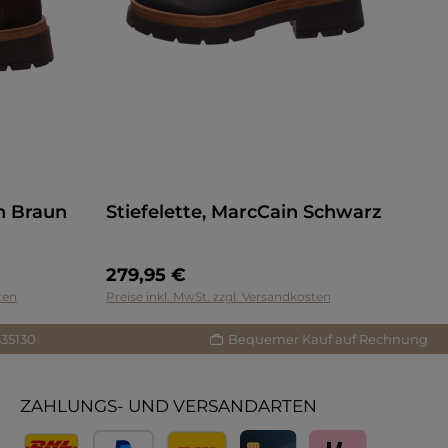
n Braun
Stiefelette, MarcCain Schwarz
279,95 €
ten
Preise inkl. MwSt. zzgl. Versandkosten
335130
Bequemer Kauf auf Rechnung
ZAHLUNGS- UND VERSANDARTEN