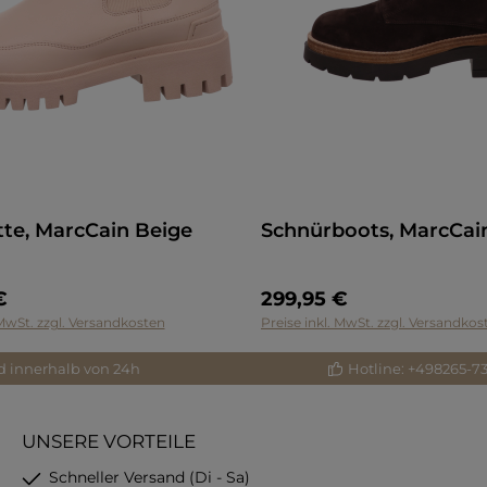
ette, MarcCain Beige
Schnürboots, MarcCai
€
299,95 €
 MwSt. zzgl. Versandkosten
Preise inkl. MwSt. zzgl. Versandkos
d innerhalb von 24h
Hotline: +498265-7
UNSERE VORTEILE
Schneller Versand (Di - Sa)