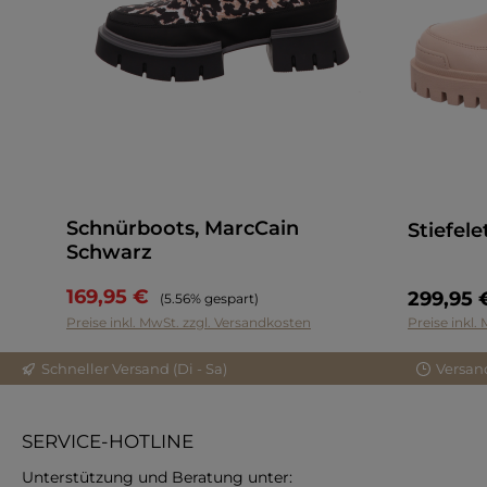
Schnürboots, MarcCain
Stiefel
Schwarz
169,95 €
Regulärer Preis:
299,95 
(5.56% gespart)
Preise inkl. MwSt. zzgl. Versandkosten
Preise inkl.
Schneller Versand (Di - Sa)
Versan
SERVICE-HOTLINE
Unterstützung und Beratung unter: