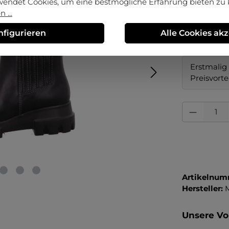
wendet Cookies, um eine bestmögliche Erfahrung bieten zu
 ...
auswä
Größe
nfigurieren
Alle Cookies ak
36
37
Erstmalig 
Preisvorte
Produkt Anza
Artikelnum
Hersteller:
Unsere Vor