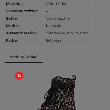
Material:
Glatt Leder
Saisonkurzziffer:
41
Sohle:
Gummisohle
Marke:
Marccain
Aussenmaterial:
Glattleder/Veloursleder
Farbe:
Schwarz
Weitere Artikel:
Produktgalerie überspringen
Rabatt
%