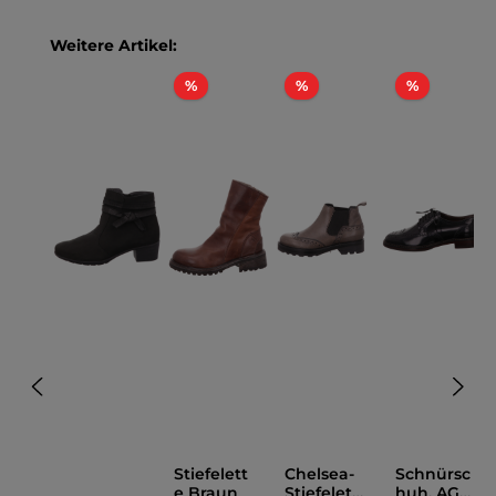
Produktgalerie überspringen
Weitere Artikel:
Rabatt
Rabatt
Rabatt
%
%
%
Stiefelett
Chelsea-
Schnürsc
e Braun
Stiefelett
huh, AGL