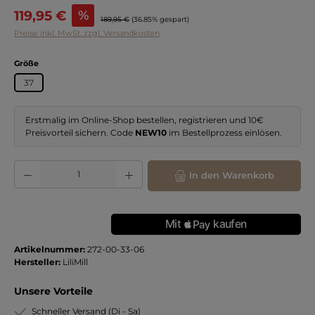
Verkaufspreis:
119,95 €
%
Regulärer Preis:
189,95 €
(36.85% gespart)
Preise inkl. MwSt. zzgl. Versandkosten
auswählen
Größe
37
Erstmalig im Online-Shop bestellen, registrieren und 10€
Preisvorteil sichern. Code
NEW10
im Bestellprozess einlösen.
Produkt Anzahl: Gib den gewünschten Wert ein oder benutze die Schaltflächen
In den Warenkorb
Artikelnummer:
272-00-33-06
Hersteller:
LiliMill
Unsere Vorteile
Schneller Versand (Di - Sa)