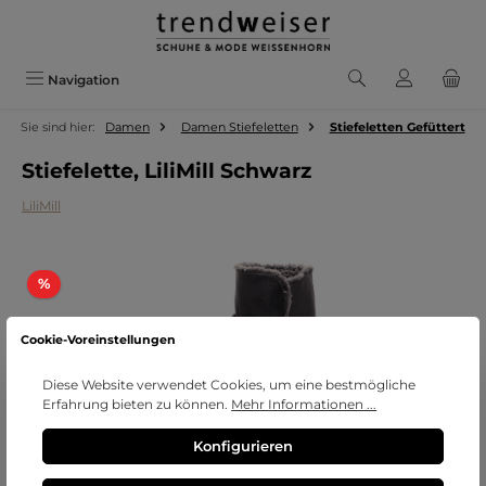
Zum Hauptinhalt springen
Navigation
Sie sind hier:
Damen
Damen Stiefeletten
Stiefeletten Gefüttert
Stiefelette, LiliMill Schwarz
LiliMill
Bildergalerie überspringen
Rabatt
%
Cookie-Voreinstellungen
Diese Website verwendet Cookies, um eine bestmögliche
Erfahrung bieten zu können.
Mehr Informationen ...
Konfigurieren