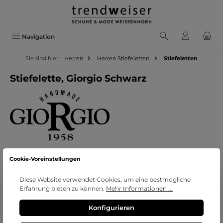
Zum Hauptinhalt springen
Navigation
Sie sind hier:
Herren
Herren Stiefeletten
Stiefeletten
Stiefelette, Giorgio Schwarz
Cookie-Voreinstellungen
Bildergalerie überspringen
Diese Website verwendet Cookies, um eine bestmögliche
Erfahrung bieten zu können.
Mehr Informationen ...
Konfigurieren