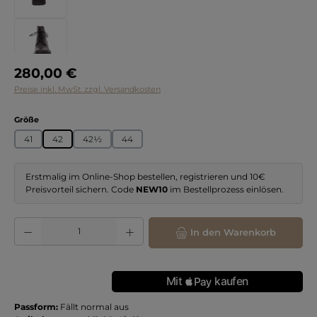
Regulärer Preis:
280,00 €
Preise inkl. MwSt. zzgl. Versandkosten
auswählen
Größe
41
42
42½
44
Erstmalig im Online-Shop bestellen, registrieren und 10€
Preisvorteil sichern. Code
NEW10
im Bestellprozess einlösen.
Produkt Anzahl: Gib den gewünschten Wert ein oder benutze die Schaltflächen
In den Warenkorb
Passform:
Fällt normal aus