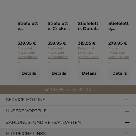
Stiefelett
Stiefelett
Stiefelett
Stiefelett
e,
e, Cricket,
e, Donald,
e,
Northwoo
Corvari
Corvari
CPH179M,
d, Corvari
Oliv
Grau
Copenha
339,95 €
359,95 €
319,95 €
279,95 €
Grau
gen
Braun
Preise inkl.
Preise inkl.
Preise inkl.
Preise inkl.
MwSt. zzgl.
MwSt. zzgl.
MwSt. zzgl.
MwSt. zzgl.
Versandkoste
Versandkoste
Versandkoste
Versandkoste
n
n
n
n
Details
Details
Details
Details
Schneller Versand (Di - Sa)
SERVICE-HOTLINE
UNSERE VORTEILE
ZAHLUNGS- UND VERSANDARTEN
HILFREICHE LINKS