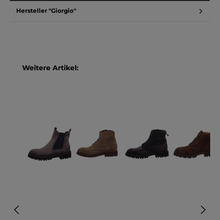
Hersteller "Giorgio"
Produktgalerie überspringen
Weitere Artikel: