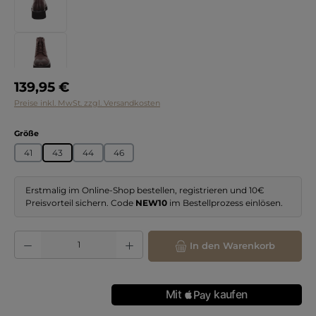
Regulärer Preis:
139,95 €
Preise inkl. MwSt. zzgl. Versandkosten
auswählen
Größe
41
43
44
46
Erstmalig im Online-Shop bestellen, registrieren und 10€
Preisvorteil sichern. Code
NEW10
im Bestellprozess einlösen.
Produkt Anzahl: Gib den gewünschten Wert ein oder benutze die Schaltflächen
In den Warenkorb