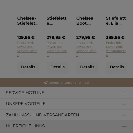
Chelsea-
Stiefelett
Chelsea
Stiefelett
Stiefelett
e,
Boot,
e, Elia
e,
CPH179M,
CPH128M,
Maurizi
CPH520M,
Copenha
Copenha
Grün
129,95 €
279,95 €
279,95 €
389,95 €
Copenha
gen
gen Grau
gen
Braun
Preise inkl.
Preise inkl.
Preise inkl.
Preise inkl.
MwSt. zzgl.
MwSt. zzgl.
MwSt. zzgl.
MwSt. zzgl.
Beige
Versandkoste
Versandkoste
Versandkoste
Versandkoste
n
n
n
n
Details
Details
Details
Details
Schneller Versand (Di - Sa)
SERVICE-HOTLINE
UNSERE VORTEILE
ZAHLUNGS- UND VERSANDARTEN
HILFREICHE LINKS