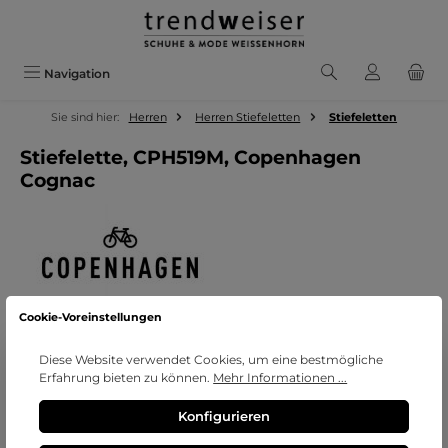
Zum Hauptinhalt springen
Navigation
Sie sind hier:
Herren
Herren Stiefeletten
Stiefeletten
Stiefelette, CPH519M, Copenhagen
Cognac
Cookie-Voreinstellungen
Bildergalerie überspringen
Diese Website verwendet Cookies, um eine bestmögliche
Erfahrung bieten zu können.
Mehr Informationen ...
Konfigurieren