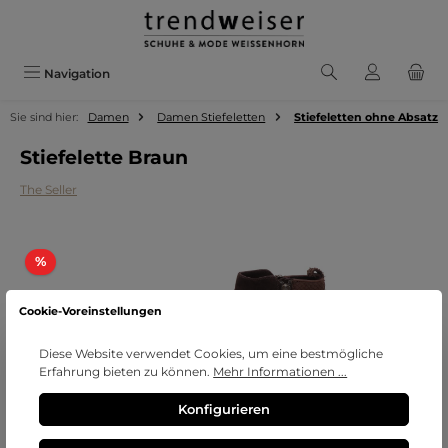
Zum Hauptinhalt springen
Navigation
Sie sind hier:
Damen
Damen Stiefeletten
Stiefeletten ohne Absatz
Stiefelette Braun
The Seller
Bildergalerie überspringen
Rabatt
%
Cookie-Voreinstellungen
Diese Website verwendet Cookies, um eine bestmögliche
Erfahrung bieten zu können.
Mehr Informationen ...
Konfigurieren