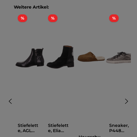
Produktgalerie überspringen
Weitere Artikel:
Rabatt
Rabatt
Rabatt
%
%
%
Stiefelett
Stiefelett
Sneaker,
e, AGL
e, Elia
P448
Schwarz
Maurizi
Bronze
Hausschu