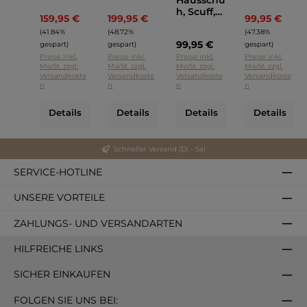
Schwarz
h, Scuff,
159,95 €
199,95 €
99,95 €
Regulärer Preis:
Regulärer Preis:
Regulä
UGG
(41.84%
(48.72%
(47.38%
Cognac
99,95 €
gespart)
gespart)
gespart)
Preise inkl.
Preise inkl.
Preise inkl.
Preise inkl.
MwSt. zzgl.
MwSt. zzgl.
MwSt. zzgl.
MwSt. zzgl.
Versandkoste
Versandkoste
Versandkoste
Versandkoste
n
n
n
n
Details
Details
Details
Details
Schneller Versand (Di - Sa)
SERVICE-HOTLINE
UNSERE VORTEILE
ZAHLUNGS- UND VERSANDARTEN
HILFREICHE LINKS
SICHER EINKAUFEN
FOLGEN SIE UNS BEI: