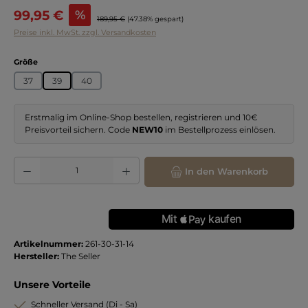
Verkaufspreis:
99,95 €
%
Regulärer Preis:
189,95 €
(47.38% gespart)
Preise inkl. MwSt. zzgl. Versandkosten
auswählen
Größe
37
39
40
Erstmalig im Online-Shop bestellen, registrieren und 10€
Preisvorteil sichern. Code
NEW10
im Bestellprozess einlösen.
Produkt Anzahl: Gib den gewünschten Wert ein oder benutze die Schaltflächen
In den Warenkorb
Artikelnummer:
261-30-31-14
Hersteller:
The Seller
Unsere Vorteile
Schneller Versand (Di - Sa)