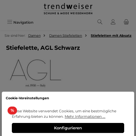
Zum Hauptinhalt springen
Navigation
Sie sind hier:
Damen
Damen Stiefeletten
Stiefeletten mit Absatz
Stiefelette, AGL Schwarz
Cookie-Voreinstellungen
Bildergalerie überspringen
Rabatt
%
Diese Website verwendet Cookies, um eine bestmögliche
Erfahrung bieten zu können.
Mehr Informationen ...
Konfigurieren