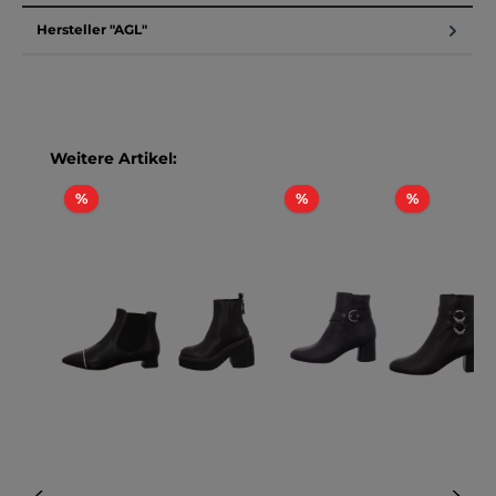
Hersteller "AGL"
Produktgalerie überspringen
Weitere Artikel:
Rabatt
Rabatt
Rabatt
%
%
%