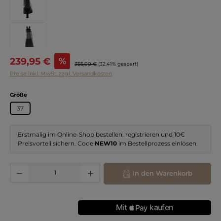
Verkaufspreis:
239,95 €
%
Regulärer Preis:
355,00 €
(32.41% gespart)
Preise inkl. MwSt. zzgl. Versandkosten
auswählen
Größe
37
Erstmalig im Online-Shop bestellen, registrieren und 10€
Preisvorteil sichern. Code
NEW10
im Bestellprozess einlösen.
Produkt Anzahl: Gib den gewünschten Wert ein oder benutze die Schaltflächen
In den Warenkorb