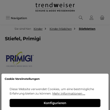
Zum Hauptinhalt springen
Navigation
Sie sind hier:
Kinder
Kinder Mädchen
Stiefeletten
Stiefel, Primigi
Cookie-Voreinstellungen
Bildergalerie überspringen
Diese Website verwendet Cookies, um eine bestmögliche
Erfahrung bieten zu können.
Mehr Informationen ...
Konfigurieren