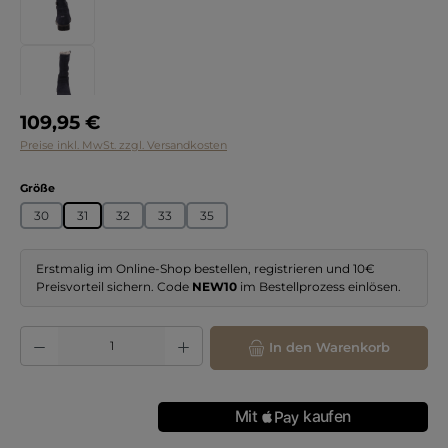
Regulärer Preis:
109,95 €
Preise inkl. MwSt. zzgl. Versandkosten
auswählen
Größe
30
31
32
33
35
Erstmalig im Online-Shop bestellen, registrieren und 10€
Preisvorteil sichern. Code
NEW10
im Bestellprozess einlösen.
Produkt Anzahl: Gib den gewünschten Wert ein oder benutze die Schaltflächen
In den Warenkorb