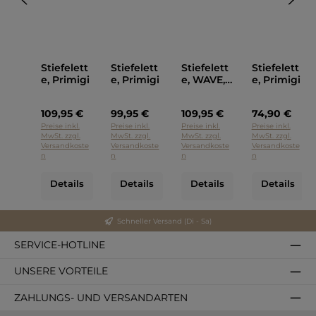
Stiefelett
Stiefelett
Stiefelett
Stiefelett
e, Primigi
e, Primigi
e, WAVE,
e, Primigi
Primigi
109,95 €
99,95 €
109,95 €
74,90 €
Preise inkl.
Preise inkl.
Preise inkl.
Preise inkl.
MwSt. zzgl.
MwSt. zzgl.
MwSt. zzgl.
MwSt. zzgl.
Versandkoste
Versandkoste
Versandkoste
Versandkoste
n
n
n
n
Details
Details
Details
Details
Schneller Versand (Di - Sa)
SERVICE-HOTLINE
UNSERE VORTEILE
ZAHLUNGS- UND VERSANDARTEN