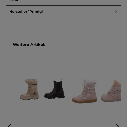
Hersteller "Primigi"
Produktgalerie überspringen
Weitere Artikel: