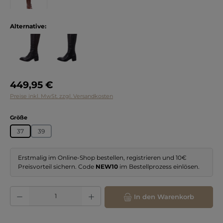
Alternative:
Regulärer Preis:
449,95 €
Preise inkl. MwSt. zzgl. Versandkosten
auswählen
Größe
37
39
Erstmalig im Online-Shop bestellen, registrieren und 10€
Preisvorteil sichern. Code
NEW10
im Bestellprozess einlösen.
Produkt Anzahl: Gib den gewünschten Wert ein oder benutze die Schaltflächen
In den Warenkorb