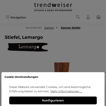
Zum Hauptinhalt springen
Navigation
Sie sind hier:
Damen
Damen Stiefel
Stiefel, Lemargo
Bildergalerie überspringen
Cookie-Voreinstellungen
Diese Website verwendet Cookies, um eine bestmögliche
Erfahrung bieten zu können.
Mehr Informationen ...
Konfigurieren