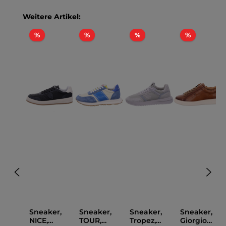
Produktgalerie überspringen
Weitere Artikel:
Rabatt
Rabatt
Rabatt
Rabatt
%
%
%
%
Sneaker,
Sneaker,
Sneaker,
Sneaker,
NICE,
TOUR,
Tropez,
Giorgio