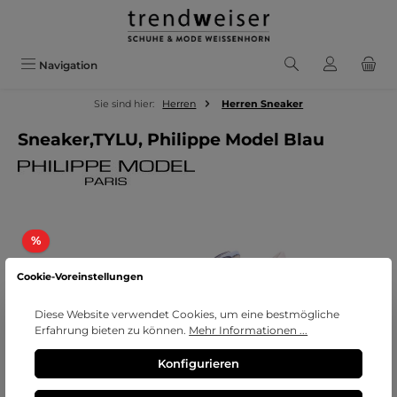
Zum Hauptinhalt springen
Navigation
Sie sind hier:
Herren
Herren Sneaker
Sneaker,TYLU, Philippe Model Blau
Bildergalerie überspringen
Rabatt
%
Cookie-Voreinstellungen
Diese Website verwendet Cookies, um eine bestmögliche
Erfahrung bieten zu können.
Mehr Informationen ...
Konfigurieren