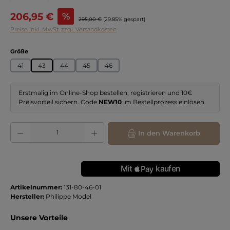
Verkaufspreis:
206,95 €
%
Regulärer Preis:
295,00 €
(29.85% gespart)
Preise inkl. MwSt. zzgl. Versandkosten
auswählen
Größe
41
43
44
45
46
Erstmalig im Online-Shop bestellen, registrieren und 10€
Preisvorteil sichern. Code
NEW10
im Bestellprozess einlösen.
Produkt Anzahl: Gib den gewünschten Wert ein oder benutze die Schaltflächen
In den Warenkorb
Artikelnummer:
131-80-46-01
Hersteller:
Philippe Model
Unsere Vorteile