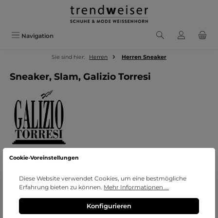
Zum Hauptinhalt springen
Navigation
Sie sind hier:
Herren
Herren Sneaker
Sneaker, Slam, Galizio Torresi
Cookie-Voreinstellungen
Bildergalerie überspringen
Diese Website verwendet Cookies, um eine bestmögliche
Erfahrung bieten zu können.
Mehr Informationen ...
Konfigurieren