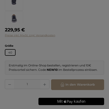
Regulärer Preis:
229,95 €
Preise inkl. MwSt. zzgl. Versandkosten
auswählen
Größe
40
Erstmalig im Online-Shop bestellen, registrieren und 10€
Preisvorteil sichern. Code
NEW10
im Bestellprozess einlösen.
Produkt Anzahl: Gib den gewünschten Wert ein oder benutze die Schaltflächen
In den Warenkorb