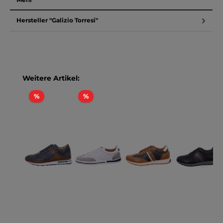
Hersteller "Galizio Torresi"
Produktgalerie überspringen
Weitere Artikel:
Rabatt
Rabatt
%
%