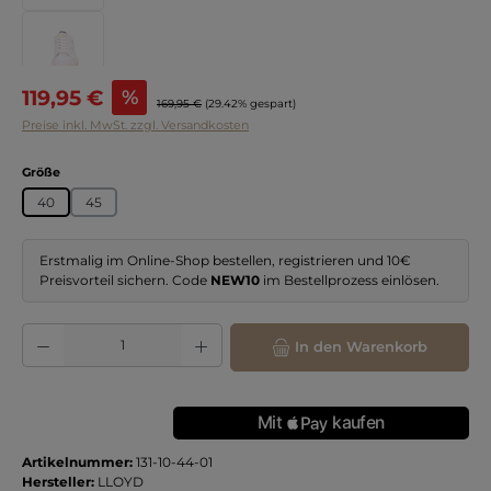
Verkaufspreis:
119,95 €
%
Regulärer Preis:
169,95 €
(29.42% gespart)
Preise inkl. MwSt. zzgl. Versandkosten
auswählen
Größe
40
45
Erstmalig im Online-Shop bestellen, registrieren und 10€
Preisvorteil sichern. Code
NEW10
im Bestellprozess einlösen.
Produkt Anzahl: Gib den gewünschten Wert ein oder benutze die Schaltflächen
In den Warenkorb
Artikelnummer:
131-10-44-01
Hersteller:
LLOYD