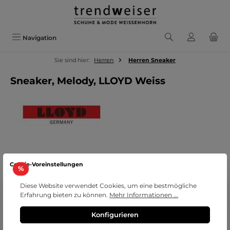
Zum Hauptinhalt springen
Navigation
Sie sind hier:
Herren
Herren Sneaker
Sneaker, Melody, LLOYD Weiss
Bildergalerie überspringen
Cookie-Voreinstellungen
Rabatt
%
Diese Website verwendet Cookies, um eine bestmögliche
Erfahrung bieten zu können.
Mehr Informationen ...
Konfigurieren