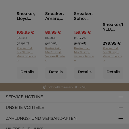
Sneaker,
Sneaker,
Sneaker,
Lloyd
Amaro,
Soho.
Schlamm
Lloyd
P448
Sneaker,T
Farben
Grau
Weiss
YLU,
109,95 €
89,95 €
159,95 €
Regulärer Preis:
Regulärer Preis:
Regulärer Preis:
Philippe
(26.68%
(10.01%
(30.44%
Model
279,95 €
Beige
gespart)
gespart)
gespart)
Preise inkl.
Preise inkl.
Preise inkl.
Preise inkl.
MwSt. zzgl.
MwSt. zzgl.
MwSt. zzgl.
MwSt. zzgl.
Versandkoste
Versandkoste
Versandkoste
Versandkoste
n
n
n
n
Details
Details
Details
Details
Schneller Versand (Di - Sa)
SERVICE-HOTLINE
UNSERE VORTEILE
ZAHLUNGS- UND VERSANDARTEN
HILFREICHE LINKS