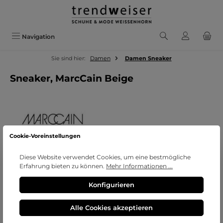
Zum Hauptinhalt springen
Navigation
Sie sind hier:
Damen
Damen Sneaker
Sneaker, MarcCain Beige
Cookie-Voreinstellungen
Diese Website verwendet Cookies, um eine bestmögliche
Erfahrung bieten zu können.
Mehr Informationen ...
Bildergalerie überspringen
Konfigurieren
Alle Cookies akzeptieren