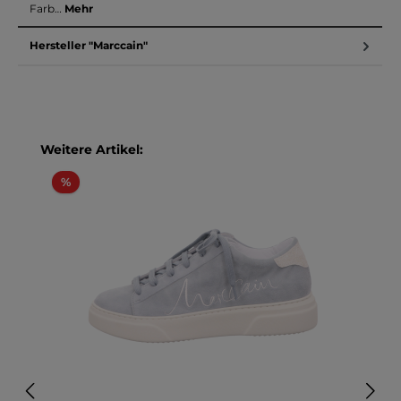
Farb…
Mehr
Hersteller "Marccain"
Produktgalerie überspringen
Weitere Artikel:
Rabatt
%