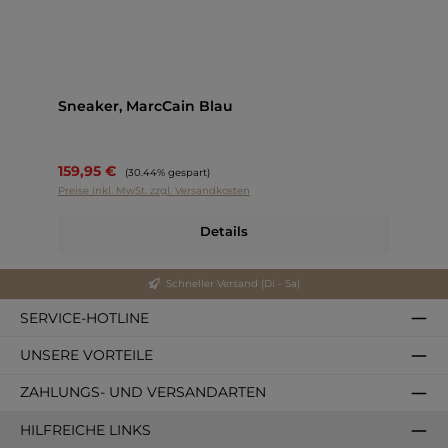
Sneaker, MarcCain Blau
159,95 €
Regulärer Preis:
(30.44% gespart)
Preise inkl. MwSt. zzgl. Versandkosten
Details
Schneller Versand (Di - Sa)
SERVICE-HOTLINE
UNSERE VORTEILE
ZAHLUNGS- UND VERSANDARTEN
HILFREICHE LINKS