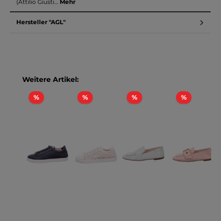
(Attilio Giusti…
Mehr
Hersteller "AGL"
Produktgalerie überspringen
Weitere Artikel:
Rabatt
Rabatt
Rabatt
Rabatt
%
%
%
%