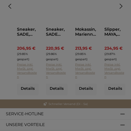
Sneaker,
Sneaker,
Mokassin,
Slipper,
SADE,
SADE
Marienne,
MAYA,
AGL
FABRIC,
AGL
AGL
AGL
206,95 €
220,95 €
213,95 €
234,95 €
Regulärer Preis:
Regulärer Preis:
Regulärer Preis:
Regul
(29.85%
(29.86%
(29.85%
(29.87%
gespart)
gespart)
gespart)
gespart)
Preise inkl.
Preise inkl.
Preise inkl.
Preise inkl.
MwSt. zzgl.
MwSt. zzgl.
MwSt. zzgl.
MwSt. zzgl.
Versandkoste
Versandkoste
Versandkoste
Versandkoste
n
n
n
n
Details
Details
Details
Details
Schneller Versand (Di - Sa)
SERVICE-HOTLINE
UNSERE VORTEILE