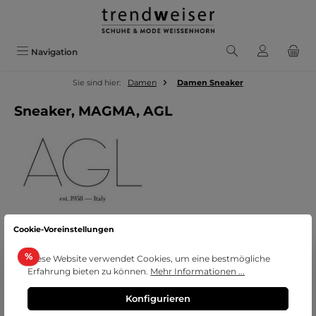
Zum Hauptinhalt springen
Navigation
Sie sind hier:
Damen
Damen Sneaker
Sneaker, MAGMA, AGL
Cookie-Voreinstellungen
Bildergalerie überspringen
Rabatt
%
Diese Website verwendet Cookies, um eine bestmögliche
Erfahrung bieten zu können.
Mehr Informationen ...
Konfigurieren