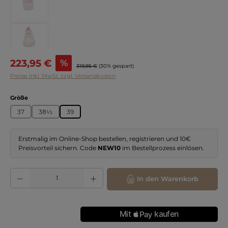
Verkaufspreis:
223,95 €
%
Regulärer Preis:
319,95 €
(30% gespart)
Preise inkl. MwSt. zzgl. Versandkosten
auswählen
Größe
37
38½
39
Erstmalig im Online-Shop bestellen, registrieren und 10€
Preisvorteil sichern. Code
NEW10
im Bestellprozess einlösen.
Produkt Anzahl: Gib den gewünschten Wert ein oder benutze die Schaltflächen
In den Warenkorb