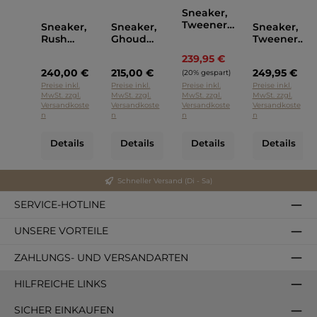
Sneaker,
Tweener,
Sneaker,
Sneaker,
Sneaker,
Ghoud
Rush
Ghoud
Tweener,
Weiss
Multi Low,
Weiss
Ghoud
239,95 €
Regulärer Preis:
Ghoud
Weiss
240,00 €
215,00 €
249,95 €
Blau
(20% gespart)
Preise inkl.
Preise inkl.
Preise inkl.
Preise inkl.
MwSt. zzgl.
MwSt. zzgl.
MwSt. zzgl.
MwSt. zzgl.
Versandkoste
Versandkoste
Versandkoste
Versandkoste
n
n
n
n
Details
Details
Details
Details
Schneller Versand (Di - Sa)
SERVICE-HOTLINE
UNSERE VORTEILE
ZAHLUNGS- UND VERSANDARTEN
HILFREICHE LINKS
SICHER EINKAUFEN