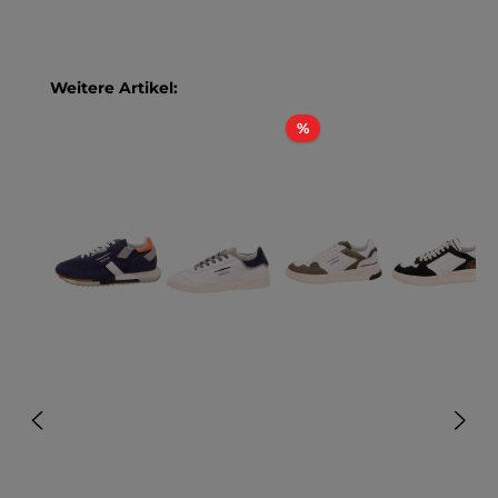
Produktgalerie überspringen
Weitere Artikel:
Rabatt
%