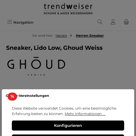
Zum Hauptinhalt springen
Navigation
Sie sind hier:
Herren
Herren Sneaker
Sneaker, Lido Low, Ghoud Weiss
Bildergalerie überspringen
Cookie-Voreinstellungen
Rabatt
%
Diese Website verwendet Cookies, um eine bestmögliche
Erfahrung bieten zu können.
Mehr Informationen ...
Konfigurieren