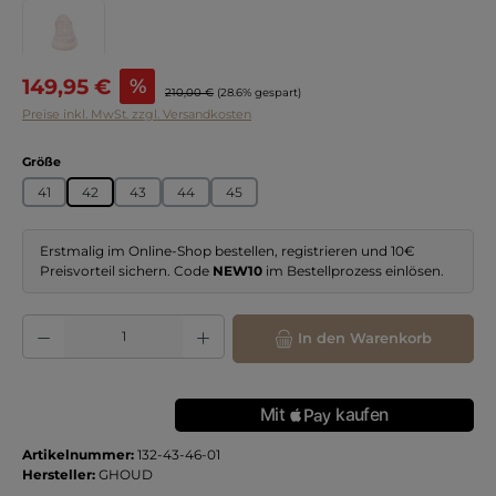
Verkaufspreis:
149,95 €
%
Regulärer Preis:
210,00 €
(28.6% gespart)
Preise inkl. MwSt. zzgl. Versandkosten
auswählen
Größe
41
42
43
44
45
Erstmalig im Online-Shop bestellen, registrieren und 10€
Preisvorteil sichern. Code
NEW10
im Bestellprozess einlösen.
Produkt Anzahl: Gib den gewünschten Wert ein oder benutze die Schaltflächen
In den Warenkorb
Artikelnummer:
132-43-46-01
Hersteller:
GHOUD