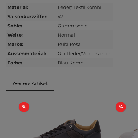
Material:
Leder/ Textil kombi
Saisonkurzziffer:
47
Sohle:
Gummisohle
Weite:
Normal
Marke:
Rubi Rosa
Aussenmaterial:
Glattleder/Veloursleder
Farbe:
Blau Kombi
Weitere Artikel:
Produktgalerie überspringen
Rabatt
Rabat
%
%