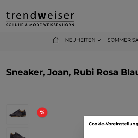
m Hauptinhalt springen
Zur Suche springen
Zur Hauptnavigation springen
NEUHEITEN
SOMMER SA
Sneaker, Joan, Rubi Rosa Bla
Bildergalerie überspringen
Rabatt
%
Cookie-Voreinstellun