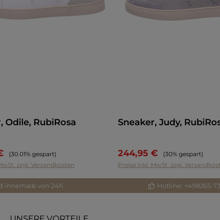
, Odile, RubiRosa
Sneaker, Judy, RubiRo
 €
244,95 €
Regulärer Preis:
Regulärer Preis:
(30.01% gespart)
(30% gespart)
 MwSt. zzgl. Versandkosten
Preise inkl. MwSt. zzgl. Versandkos
d innerhalb von 24h
Hotline: +498265-7
UNSERE VORTEILE