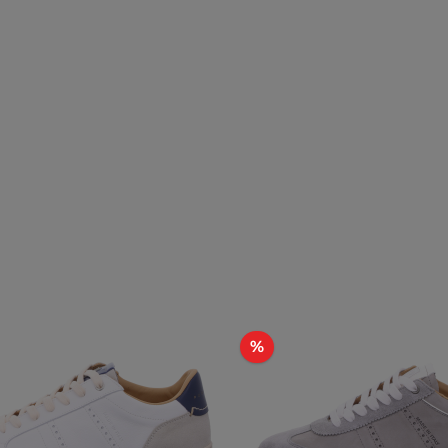
t
Rabatt
%