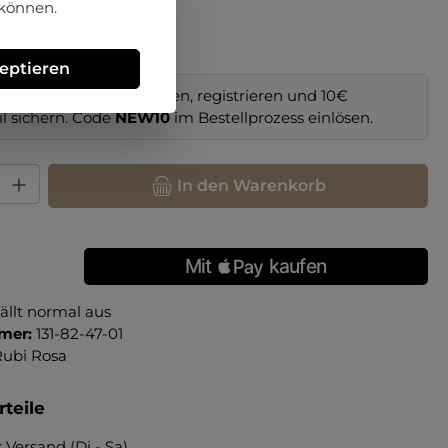
 können.
42
44
45
zeptieren
im Online-Shop bestellen, registrieren und 10€
il sichern. Code
NEW10
im Bestellprozess einlösen.
hl: Gib den gewünschten Wert ein oder benutze die Schaltfläche
In den Warenkorb
ällt normal aus
mer:
131-82-47-01
Rubi Rosa
teile
 Versand (Di - Sa)