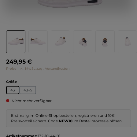
Regulärer Preis:
249,95 €
Preise inkl. MwSt. zzgl. Versandkosten
auswählen
Größe
43
43½
Nicht mehr verfügbar
Erstmalig im Online-Shop bestellen, registrieren und 10€
Preisvorteil sichern. Code
NEW10
im Bestellprozess einlösen.
Artikelnummer:
132-10-44-01