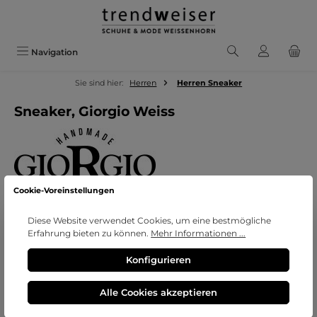
Zum Hauptinhalt springen
Navigation
Sie sind hier:
Herren
Herren Sneaker
Sneaker, Giorgio Weiss
Cookie-Voreinstellungen
Diese Website verwendet Cookies, um eine bestmögliche
Erfahrung bieten zu können.
Mehr Informationen ...
Bildergalerie überspringen
Konfigurieren
Alle Cookies akzeptieren