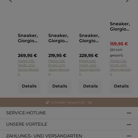
Sneaker,
Giorgio
Braun
Sneaker,
Sneaker,
Sneaker,
Giorgio
Giorgio
Giorgio
159,95 €
Regul
Schwarz
Grau
Cognac
(30.44%
269,95 €
219,95 €
229,95 €
gespart)
Preise inkl.
Preise inkl.
Preise inkl.
Preise inkl.
MwSt. zzgl.
MwSt. zzgl.
MwSt. zzgl.
MwSt. zzgl.
Versandkoste
Versandkoste
Versandkoste
Versandkoste
n
n
n
n
Details
Details
Details
Details
Schneller Versand (Di - Sa)
SERVICE-HOTLINE
UNSERE VORTEILE
ZAHLUNGS- UND VERSANDARTEN