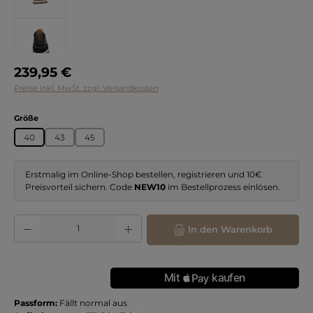
Regulärer Preis:
239,95 €
Preise inkl. MwSt. zzgl. Versandkosten
auswählen
Größe
40
43
45
Erstmalig im Online-Shop bestellen, registrieren und 10€
Preisvorteil sichern. Code
NEW10
im Bestellprozess einlösen.
Produkt Anzahl: Gib den gewünschten Wert ein oder benutze die Schaltflächen
In den Warenkorb
Passform:
Fällt normal aus