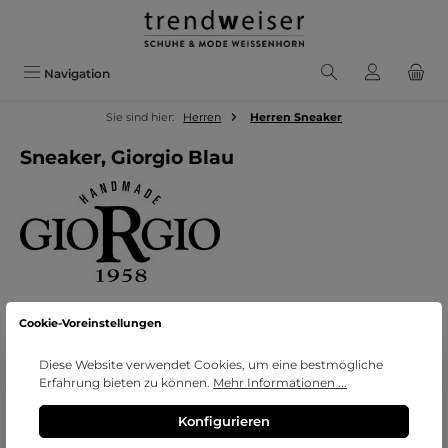
Zum Hauptinhalt springen
Navigation
Sie sind hier:
Herren
Herren Sneaker
Sneaker, Giorgio Blau
Cookie-Voreinstellungen
Bildergalerie überspringen
Diese Website verwendet Cookies, um eine bestmögliche
Erfahrung bieten zu können.
Mehr Informationen ...
Konfigurieren