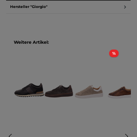
Hersteller "Giorgio"
Produktgalerie überspringen
Weitere Artikel:
Rabatt
%