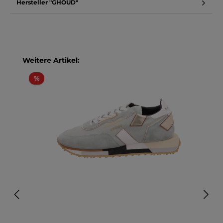
Hersteller "GHOUD"
Produktgalerie überspringen
Weitere Artikel:
Rabatt
%