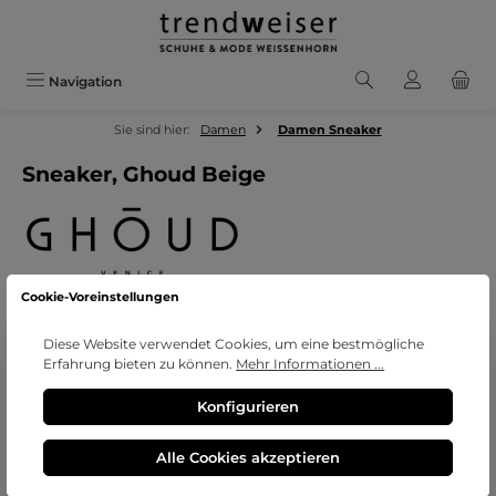
Zum Hauptinhalt springen
Navigation
Sie sind hier:
Damen
Damen Sneaker
Sneaker, Ghoud Beige
Cookie-Voreinstellungen
Bildergalerie überspringen
Diese Website verwendet Cookies, um eine bestmögliche
Erfahrung bieten zu können.
Mehr Informationen ...
Konfigurieren
Alle Cookies akzeptieren