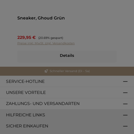
Sneaker, Ghoud Grün
229,95 €
Regulärer Preis:
(20.69% gespart)
Preise inkl. MwSt. zzgl. Versandkosten
Details
Schneller Versand (Di - Sa)
SERVICE-HOTLINE
UNSERE VORTEILE
ZAHLUNGS- UND VERSANDARTEN
HILFREICHE LINKS
SICHER EINKAUFEN