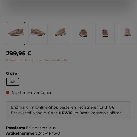
Regulärer Preis:
299,95 €
Preise inkl. MwSt. zzgl. Versandkosten
auswählen
Größe
42
Nicht mehr verfügbar
Erstmalig im Online-Shop bestellen, registrieren und 10€
Preisvorteil sichern. Code
NEW10
im Bestellprozess einlösen.
Passform:
Fällt normal aus
Artikelnummer:
243-41-43-01