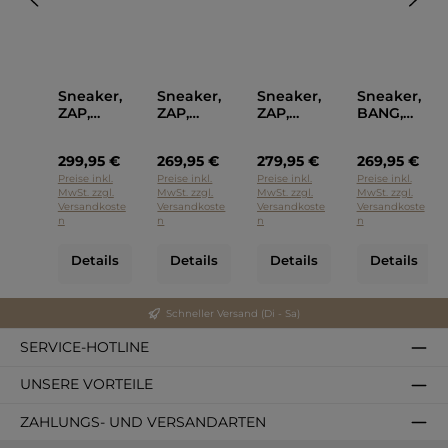
Sneaker,
Sneaker,
Sneaker,
Sneaker,
ZAP,
ZAP,
ZAP,
BANG,
Kennel &
Kennel &
Kennel &
Kennel &
Schmeng
Schmeng
Schmeng
Schmeng
299,95 €
269,95 €
279,95 €
269,95 €
er
er
er
er
Preise inkl.
Preise inkl.
Preise inkl.
Preise inkl.
MwSt. zzgl.
MwSt. zzgl.
MwSt. zzgl.
MwSt. zzgl.
Versandkoste
Versandkoste
Versandkoste
Versandkoste
n
n
n
n
Details
Details
Details
Details
Schneller Versand (Di - Sa)
SERVICE-HOTLINE
UNSERE VORTEILE
ZAHLUNGS- UND VERSANDARTEN