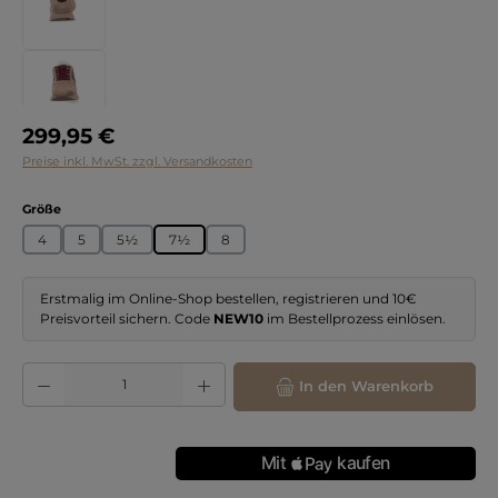
Regulärer Preis:
299,95 €
Preise inkl. MwSt. zzgl. Versandkosten
auswählen
Größe
4
5
5½
7½
8
Erstmalig im Online-Shop bestellen, registrieren und 10€
Preisvorteil sichern. Code
NEW10
im Bestellprozess einlösen.
Produkt Anzahl: Gib den gewünschten Wert ein oder benutze die Schaltflächen
In den Warenkorb