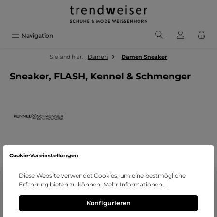
Zum Hauptinhalt springen
Navigation
Sie sind hier:
Damen
Damen Sneaker
Sneaker, FLASH, Kennel & Schmenger
Cookie-Voreinstellungen
Bildergalerie überspringen
Diese Website verwendet Cookies, um eine bestmögliche
Erfahrung bieten zu können.
Mehr Informationen ...
Konfigurieren