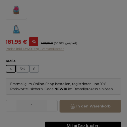
Verkaufspreis:
181,95 €
%
Regulärer Preis:
259,95 €
(30.01% gespart)
Preise inkl. MwSt. zzgl. Versandkosten
auswählen
Größe
4
5½
6
Erstmalig im Online-Shop bestellen, registrieren und 10€
Preisvorteil sichern. Code
NEW10
im Bestellprozess einlösen.
Produkt Anzahl: Gib den gewünschten Wert ein oder benutze die Schaltflächen
In den Warenkorb