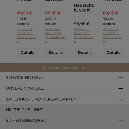
Bronze
Schwarz
Bronze
Hausschu
h, Scuff,
99,95 €
79,95 €
89,95 €
Regulärer Preis:
Regulärer Preis:
Regulä
UGG
(47.38%
(20.01%
(55.01%
Cognac
99,95 €
gespart)
gespart)
gespart)
Preise inkl.
Preise inkl.
Preise inkl.
Preise inkl.
MwSt. zzgl.
MwSt. zzgl.
MwSt. zzgl.
MwSt. zzgl.
Versandkoste
Versandkoste
Versandkoste
Versandkoste
n
n
n
n
Details
Details
Details
Details
Schneller Versand (Di - Sa)
SERVICE-HOTLINE
UNSERE VORTEILE
ZAHLUNGS- UND VERSANDARTEN
HILFREICHE LINKS
SICHER EINKAUFEN