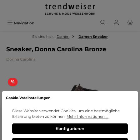
Zum Hauptinhalt springen
Navigation
Sie sind hier:
Damen
Damen Sneaker
Sneaker, Donna Carolina Bronze
Donna Carolina
Bildergalerie überspringen
Rabatt
%
Cookie-Voreinstellungen
Diese Website verwendet Cookies, um eine bestmögliche
Erfahrung bieten zu können.
Mehr Informationen ...
Konfigurieren