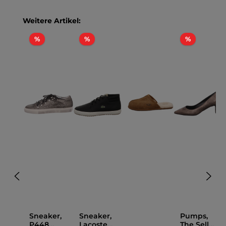
Produktgalerie überspringen
Weitere Artikel:
Rabatt
Rabatt
Rabatt
%
%
%
Sneaker,
Sneaker,
Pumps,
P448
Lacoste
The Seller