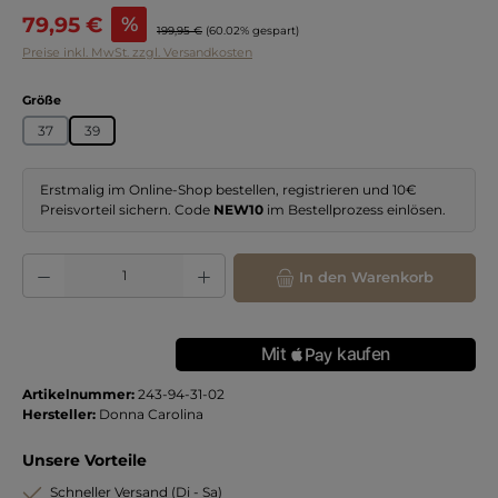
Verkaufspreis:
79,95 €
%
Regulärer Preis:
199,95 €
(60.02% gespart)
Preise inkl. MwSt. zzgl. Versandkosten
auswählen
Größe
37
39
Erstmalig im Online-Shop bestellen, registrieren und 10€
Preisvorteil sichern. Code
NEW10
im Bestellprozess einlösen.
Produkt Anzahl: Gib den gewünschten Wert ein oder benutze die Schaltflächen
In den Warenkorb
Artikelnummer:
243-94-31-02
Hersteller:
Donna Carolina
Unsere Vorteile
Schneller Versand (Di - Sa)