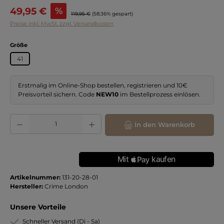
Verkaufspreis:
49,95 €
%
Regulärer Preis:
119,95 €
(58.36% gespart)
Preise inkl. MwSt. zzgl. Versandkosten
auswählen
Größe
41
Erstmalig im Online-Shop bestellen, registrieren und 10€
Preisvorteil sichern. Code
NEW10
im Bestellprozess einlösen.
Produkt Anzahl: Gib den gewünschten Wert ein oder benutze die Schaltflächen
In den Warenkorb
Artikelnummer:
131-20-28-01
Hersteller:
Crime London
Unsere Vorteile
Schneller Versand (Di - Sa)