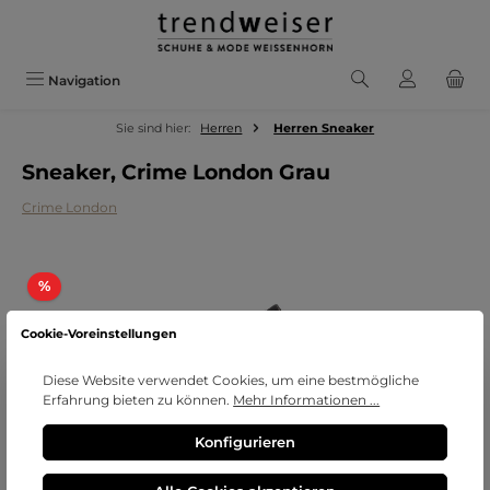
Zum Hauptinhalt springen
Navigation
Sie sind hier:
Herren
Herren Sneaker
Sneaker, Crime London Grau
Crime London
Bildergalerie überspringen
Rabatt
%
Cookie-Voreinstellungen
Diese Website verwendet Cookies, um eine bestmögliche
Erfahrung bieten zu können.
Mehr Informationen ...
Konfigurieren