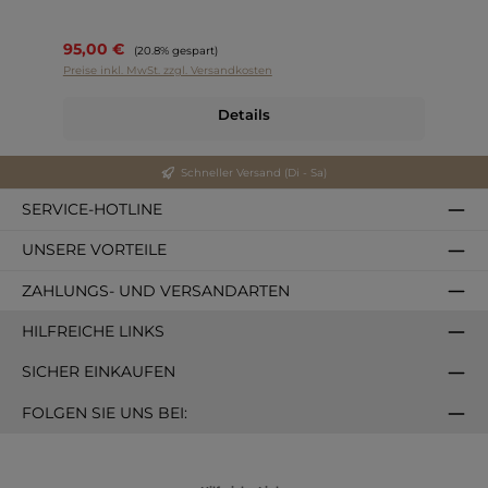
95,00 €
Regulärer Preis:
(20.8% gespart)
Preise inkl. MwSt. zzgl. Versandkosten
Details
Schneller Versand (Di - Sa)
SERVICE-HOTLINE
UNSERE VORTEILE
ZAHLUNGS- UND VERSANDARTEN
HILFREICHE LINKS
SICHER EINKAUFEN
FOLGEN SIE UNS BEI: