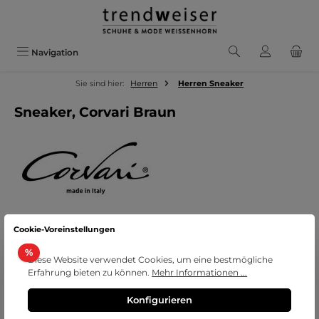
Zum Hauptinhalt springen
Navigation
Sie sind hier:
Herren
Herren Sneaker
Sneaker, Corvari Braun
Cookie-Voreinstellungen
Bildergalerie überspringen
Rabatt
%
Diese Website verwendet Cookies, um eine bestmögliche
Erfahrung bieten zu können.
Mehr Informationen ...
Konfigurieren