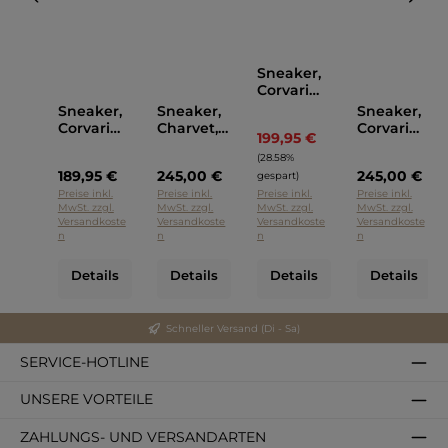
Sneaker,
Corvari
Cognac
Sneaker,
Sneaker,
Sneaker,
Corvari
Charvet,
Corvari
199,95 €
Regulärer Preis:
Grün
Corvari
Blau
(28.58%
Grau
189,95 €
245,00 €
245,00 €
gespart)
Preise inkl.
Preise inkl.
Preise inkl.
Preise inkl.
MwSt. zzgl.
MwSt. zzgl.
MwSt. zzgl.
MwSt. zzgl.
Versandkoste
Versandkoste
Versandkoste
Versandkoste
n
n
n
n
Details
Details
Details
Details
Schneller Versand (Di - Sa)
SERVICE-HOTLINE
UNSERE VORTEILE
ZAHLUNGS- UND VERSANDARTEN