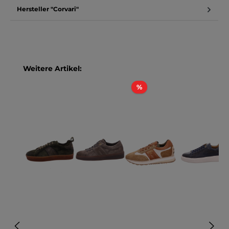
Hersteller "Corvari"
Produktgalerie überspringen
Weitere Artikel:
Rabatt
%