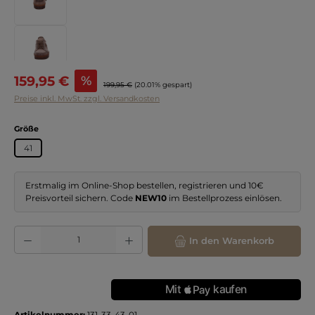
Verkaufspreis:
159,95 €
%
Regulärer Preis:
199,95 €
(20.01% gespart)
Preise inkl. MwSt. zzgl. Versandkosten
auswählen
Größe
41
Erstmalig im Online-Shop bestellen, registrieren und 10€
Preisvorteil sichern. Code
NEW10
im Bestellprozess einlösen.
Produkt Anzahl: Gib den gewünschten Wert ein oder benutze die Schaltflächen
In den Warenkorb
Artikelnummer:
131-33-43-01