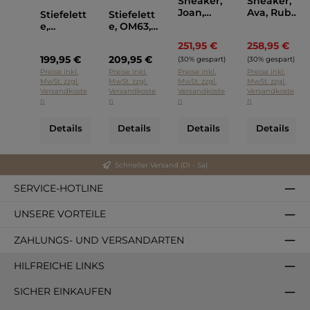
Sneaker,
Sneaker,
Joan,
Ava, Rubi
Stiefelett
Stiefelett
Rubi Rosa
Rosa Blau
e,
e, OM63,
Blau
Blackston
Blackston
251,95 €
258,95 €
Regulärer Preis:
Regul
e Braun
e
199,95 €
209,95 €
Schwarz
(30% gespart)
(30% gespart)
Preise inkl.
Preise inkl.
Preise inkl.
Preise inkl.
MwSt. zzgl.
MwSt. zzgl.
MwSt. zzgl.
MwSt. zzgl.
Versandkoste
Versandkoste
Versandkoste
Versandkoste
n
n
n
n
Details
Details
Details
Details
Schneller Versand (Di - Sa)
SERVICE-HOTLINE
UNSERE VORTEILE
ZAHLUNGS- UND VERSANDARTEN
HILFREICHE LINKS
SICHER EINKAUFEN