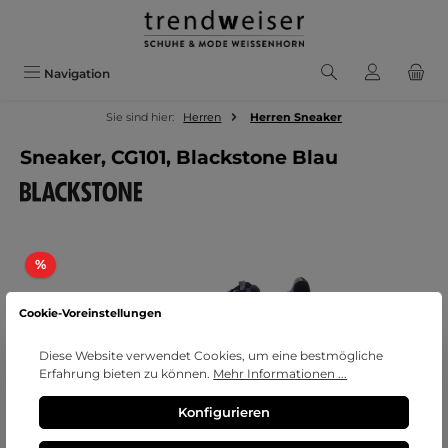
Zum Hauptinhalt springen
Navigation
Sie sind hier:
Herren
Herren Sneaker
Sneaker, CG101, Blackstone Blau
Bildergalerie überspringen
Rabatt
%
Cookie-Voreinstellungen
Diese Website verwendet Cookies, um eine bestmögliche
Erfahrung bieten zu können.
Mehr Informationen ...
Konfigurieren