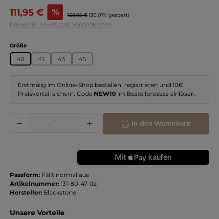
Verkaufspreis:
111,95 €
%
Regulärer Preis:
159,95 €
(30.01% gespart)
Preise inkl. MwSt. zzgl. Versandkosten
auswählen
Größe
40
41
43
45
Erstmalig im Online-Shop bestellen, registrieren und 10€
Preisvorteil sichern. Code
NEW10
im Bestellprozess einlösen.
Produkt Anzahl: Gib den gewünschten Wert ein oder benutze die Schaltflächen
In den Warenkorb
Passform:
Fällt normal aus
Artikelnummer:
131-80-47-02
Hersteller:
Blackstone
Unsere Vorteile