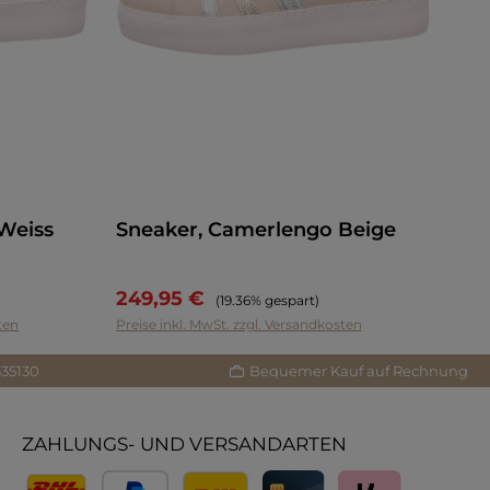
Weiss
Sneaker, Camerlengo Beige
249,95 €
Regulärer Preis:
(19.36% gespart)
ten
Preise inkl. MwSt. zzgl. Versandkosten
335130
Bequemer Kauf auf Rechnung
ZAHLUNGS- UND VERSANDARTEN