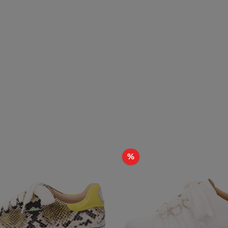
t
Rabatt
%