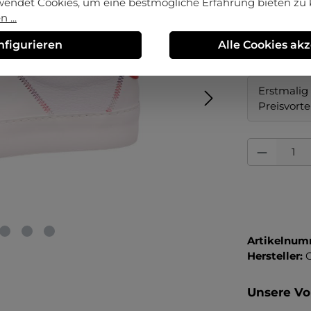
wendet Cookies, um eine bestmögliche Erfahrung bieten zu
 ...
auswä
Größe
nfigurieren
Alle Cookies ak
37
37½
Erstmalig 
Preisvorte
Produkt Anza
Artikelnum
Hersteller:
Unsere Vor