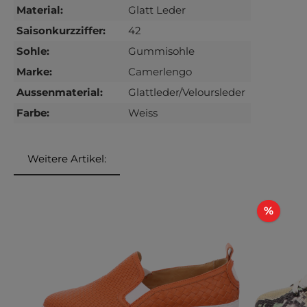
Material:
Glatt Leder
Saisonkurzziffer:
42
Sohle:
Gummisohle
Marke:
Camerlengo
Aussenmaterial:
Glattleder/Veloursleder
Farbe:
Weiss
Weitere Artikel:
Produktgalerie überspringen
Rabat
%