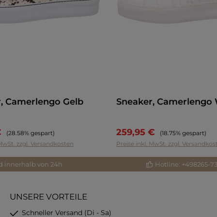
, Camerlengo Gelb
Sneaker, Camerlengo 
€
259,95 €
Regulärer Preis:
Regulärer Preis:
(28.58% gespart)
(18.75% gespart)
 MwSt. zzgl. Versandkosten
Preise inkl. MwSt. zzgl. Versandkos
d innerhalb von 24h
Hotline: +498265-7
UNSERE VORTEILE
Schneller Versand (Di - Sa)