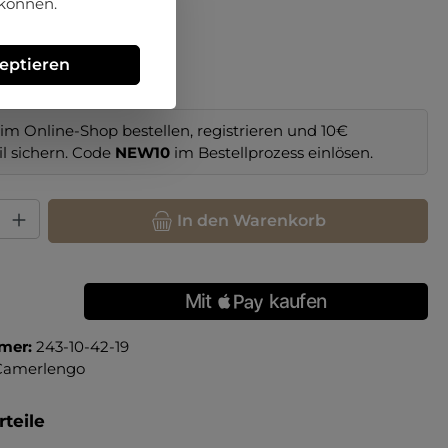
 können.
hlen
zeptieren
im Online-Shop bestellen, registrieren und 10€
il sichern. Code
NEW10
im Bestellprozess einlösen.
hl: Gib den gewünschten Wert ein oder benutze die Schaltfläche
In den Warenkorb
mer:
243-10-42-19
Camerlengo
teile