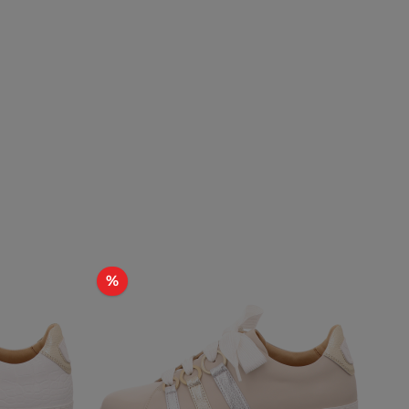
Rabatt
%