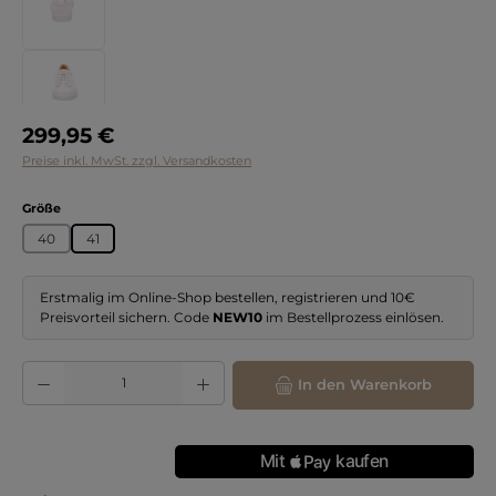
Regulärer Preis:
299,95 €
Preise inkl. MwSt. zzgl. Versandkosten
auswählen
Größe
40
41
Erstmalig im Online-Shop bestellen, registrieren und 10€
Preisvorteil sichern. Code
NEW10
im Bestellprozess einlösen.
Produkt Anzahl: Gib den gewünschten Wert ein oder benutze die Schaltflächen
In den Warenkorb