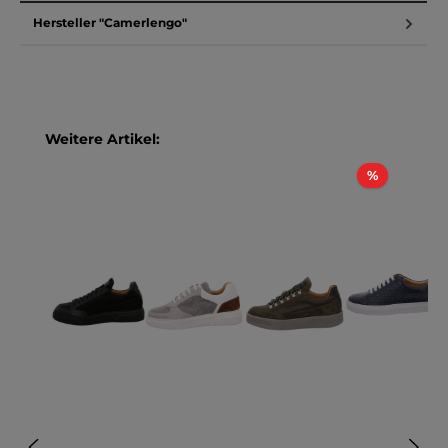
Hersteller "Camerlengo"
Produktgalerie überspringen
Weitere Artikel:
Rabatt
%