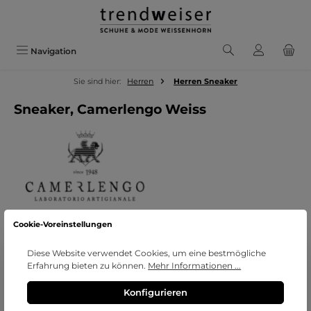
Zum Hauptinhalt springen
Navigation
Sie sind hier:
Herren
Herren Sneaker
Sneaker, Camerlengo Weiss
Cookie-Voreinstellungen
Bildergalerie überspringen
Diese Website verwendet Cookies, um eine bestmögliche
Erfahrung bieten zu können.
Mehr Informationen ...
Konfigurieren