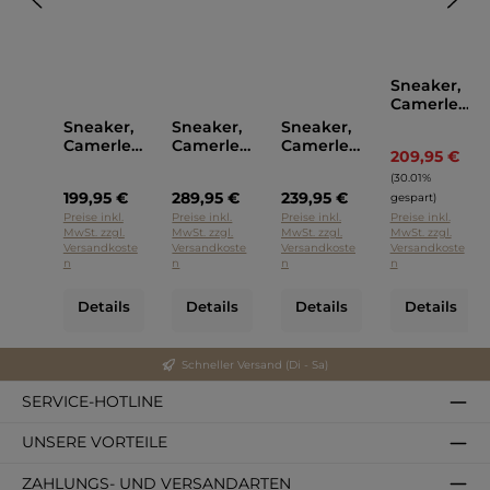
Sneaker,
Camerlen
go Blau
Sneaker,
Sneaker,
Sneaker,
Camerlen
Camerlen
Camerlen
209,95 €
Regu
go
go Grau
go Oliv
(30.01%
Schwarz
199,95 €
289,95 €
239,95 €
gespart)
Preise inkl.
Preise inkl.
Preise inkl.
Preise inkl.
MwSt. zzgl.
MwSt. zzgl.
MwSt. zzgl.
MwSt. zzgl.
Versandkoste
Versandkoste
Versandkoste
Versandkoste
n
n
n
n
Details
Details
Details
Details
Schneller Versand (Di - Sa)
SERVICE-HOTLINE
UNSERE VORTEILE
ZAHLUNGS- UND VERSANDARTEN